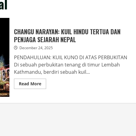
al
CHANGU NARAYAN: KUIL HINDU TERTUA DAN
PENJAGA SEJARAH NEPAL
December 24, 2025
PENDAHULUAN: KUIL KUNO DI ATAS PERBUKITAN
Di sebuah perbukitan tenang di timur Lembah
Kathmandu, berdiri sebuah kuil...
Read
Read More
more
about
CHANGU
NARAYAN:
KUIL
HINDU
TERTUA
DAN
PENJAGA
SEJARAH
NEPAL