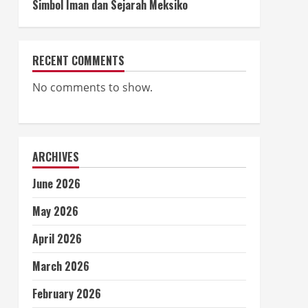
Simbol Iman dan Sejarah Meksiko
RECENT COMMENTS
No comments to show.
ARCHIVES
June 2026
May 2026
April 2026
March 2026
February 2026