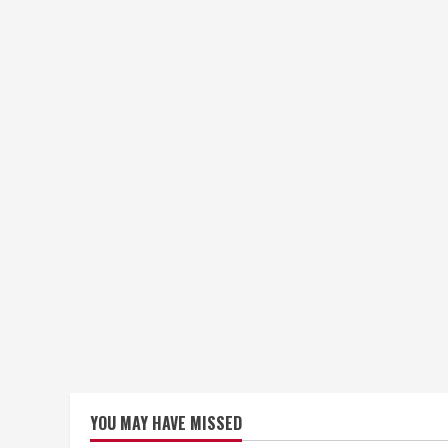
YOU MAY HAVE MISSED