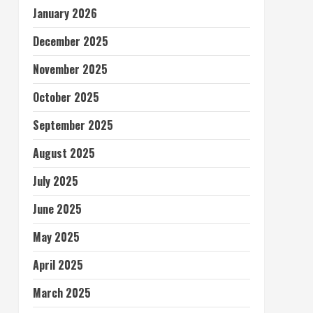
January 2026
December 2025
November 2025
October 2025
September 2025
August 2025
July 2025
June 2025
May 2025
April 2025
March 2025