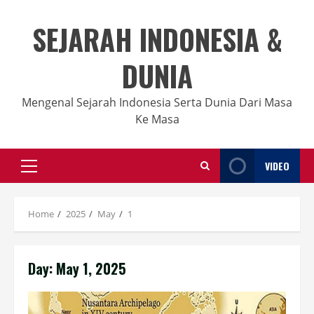
Skip
to
SEJARAH INDONESIA &
content
DUNIA
Mengenal Sejarah Indonesia Serta Dunia Dari Masa
Ke Masa
VIDEO
Primary
Menu
Home
2025
May
1
Day:
May 1, 2025