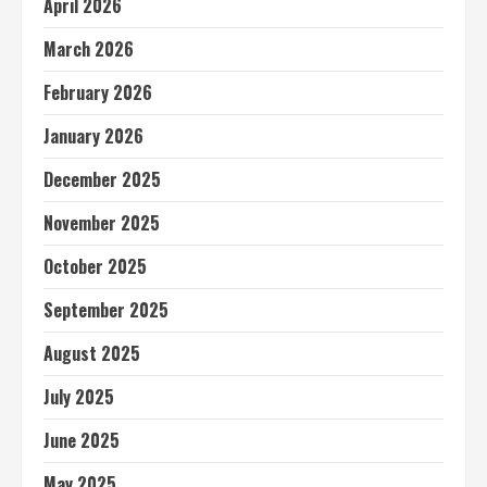
April 2026
March 2026
February 2026
January 2026
December 2025
November 2025
October 2025
September 2025
August 2025
July 2025
June 2025
May 2025