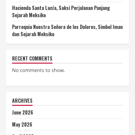
Hacienda Santa Lucía, Saksi Perjalanan Panjang
Sejarah Meksiko
Parroquia Nuestra Señora de los Dolores, Simbol Iman
dan Sejarah Meksiko
RECENT COMMENTS
No comments to show.
ARCHIVES
June 2026
May 2026