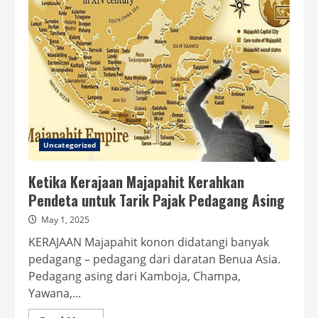
Uncategorized
Ketika Kerajaan Majapahit Kerahkan
Pendeta untuk Tarik Pajak Pedagang Asing
May 1, 2025
KERAJAAN Majapahit konon didatangi banyak
pedagang – pedagang dari daratan Benua Asia.
Pedagang asing dari Kamboja, Champa,
Yawana,...