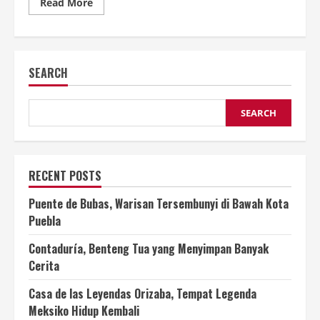
Read
Read More
more
about
Ketika
Kerajaan
Majapahit
Kerahkan
SEARCH
Pendeta
untuk
Tarik
Pajak
Pedagang
SEARCH
Asing
RECENT POSTS
Puente de Bubas, Warisan Tersembunyi di Bawah Kota
Puebla
Contaduría, Benteng Tua yang Menyimpan Banyak
Cerita
Casa de las Leyendas Orizaba, Tempat Legenda
Meksiko Hidup Kembali