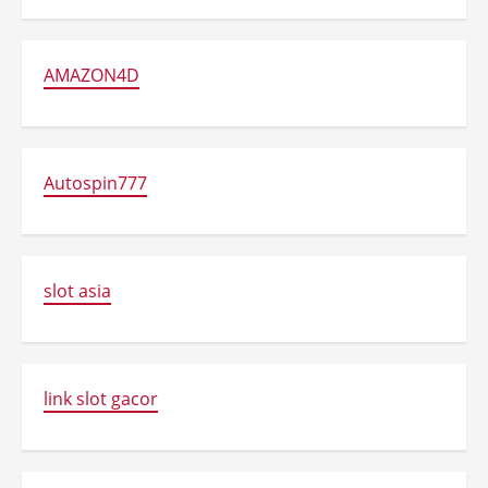
AMAZON4D
Autospin777
slot asia
link slot gacor