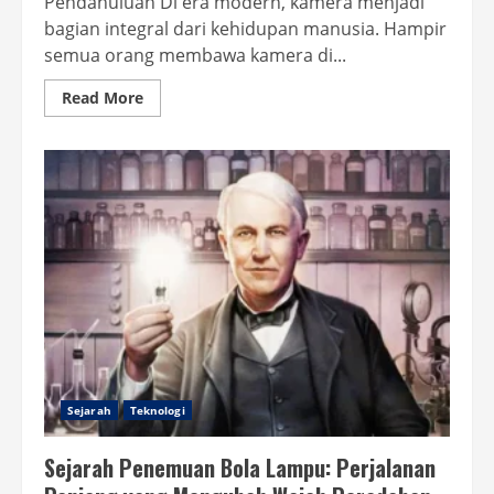
Pendahuluan Di era modern, kamera menjadi
bagian integral dari kehidupan manusia. Hampir
semua orang membawa kamera di...
Read
Read More
more
about
Sejarah
Penemu
Kamera
Pertama
Kali:
Perjalanan
Panjang
Mengabadikan
Dunia
Sejarah
Teknologi
Sejarah Penemuan Bola Lampu: Perjalanan