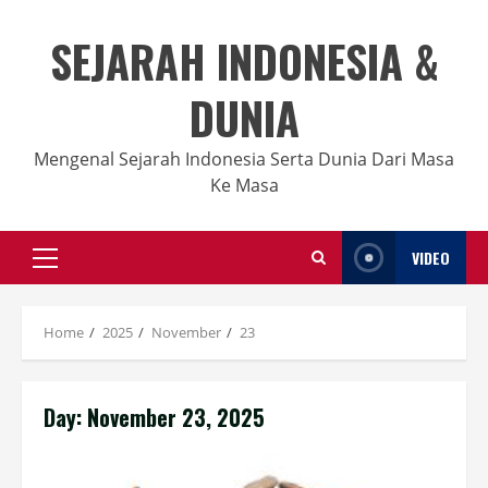
Skip
to
SEJARAH INDONESIA &
content
DUNIA
Mengenal Sejarah Indonesia Serta Dunia Dari Masa
Ke Masa
VIDEO
Primary
Menu
Home
2025
November
23
Day:
November 23, 2025