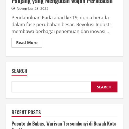
Panjang yang Mengubah Wajah Peradaban
November 23, 2025
Pendahuluan Pada abad ke-19, dunia berada
dalam fase perubahan besar. Revolusi Industri
membawa berbagai penemuan dan inovasi...
Read
Read More
more
about
Sejarah
Penemuan
Bola
Lampu:
SEARCH
Perjalanan
Panjang
yang
Mengubah
Wajah
SEARCH
Peradaban
RECENT POSTS
Puente de Bubas, Warisan Tersembunyi di Bawah Kota