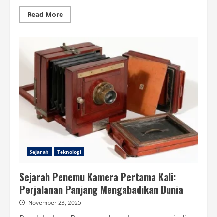
Read
Read More
more
about
Sejarah
Penemu
Sepeda
Pertama
Kali:
Inovasi
yang
Mengubah
Cara
Manusia
Bergerak
Sejarah
Teknologi
Sejarah Penemu Kamera Pertama Kali:
Perjalanan Panjang Mengabadikan Dunia
November 23, 2025