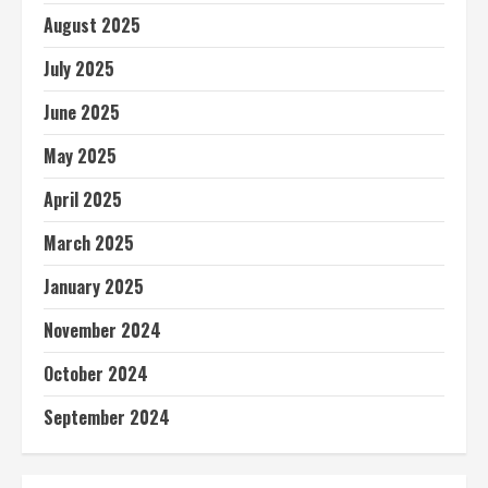
August 2025
July 2025
June 2025
May 2025
April 2025
March 2025
January 2025
November 2024
October 2024
September 2024