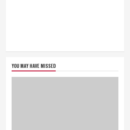
YOU MAY HAVE MISSED