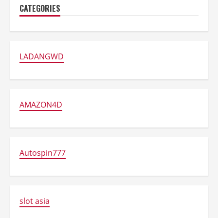
CATEGORIES
LADANGWD
AMAZON4D
Autospin777
slot asia