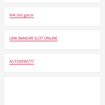
link slot gacor
LINK BANDAR SLOT ONLINE
AUTOSPIN777