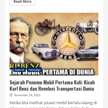
Read
Read More
more
about
Sejarah
Penemu
Kapal
Laut
Pertama
Kali:
Dari
Perahu
Primitif
hingga
Revolusi
Kapal
Modern
Sejarah
Teknologi
Sejarah Penemu Mobil Pertama Kali: Kisah
Karl Benz dan Revolusi Transportasi Dunia
November 24, 2025
Ketika kita melihat jutaan mobil berlalu-lalang di