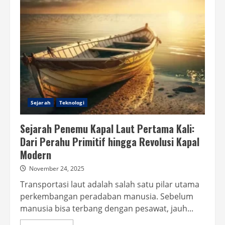
Sejarah
Teknologi
Sejarah Penemu Kapal Laut Pertama Kali:
Dari Perahu Primitif hingga Revolusi Kapal
Modern
November 24, 2025
Transportasi laut adalah salah satu pilar utama
perkembangan peradaban manusia. Sebelum
manusia bisa terbang dengan pesawat, jauh...