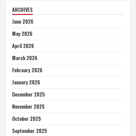
ARCHIVES
June 2026
May 2026
April 2026
March 2026
February 2026
January 2026
December 2025
November 2025
October 2025
September 2025