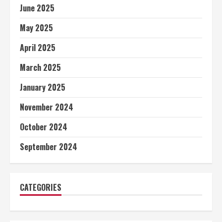
June 2025
May 2025
April 2025
March 2025
January 2025
November 2024
October 2024
September 2024
CATEGORIES