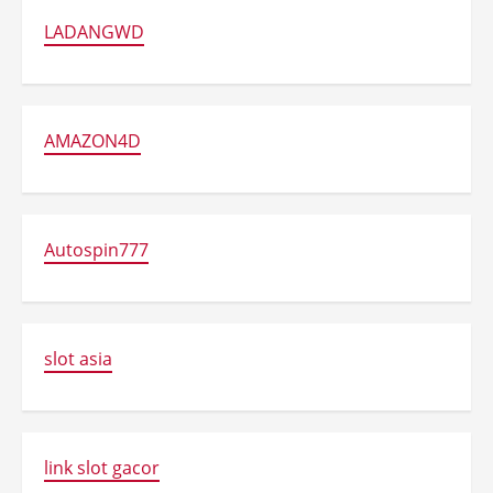
LADANGWD
AMAZON4D
Autospin777
slot asia
link slot gacor