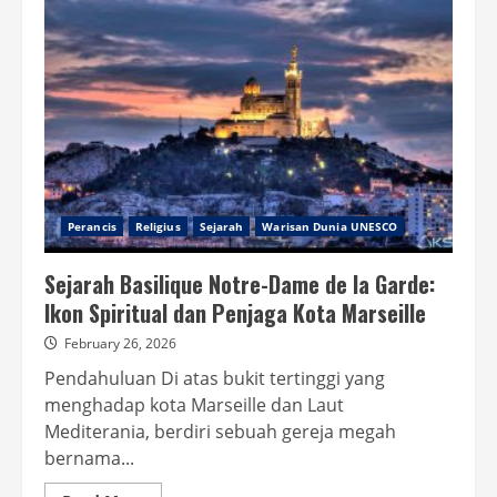
Perancis
Religius
Sejarah
Warisan Dunia UNESCO
Sejarah Basilique Notre-Dame de la Garde:
Ikon Spiritual dan Penjaga Kota Marseille
February 26, 2026
Pendahuluan Di atas bukit tertinggi yang
menghadap kota Marseille dan Laut
Mediterania, berdiri sebuah gereja megah
bernama...