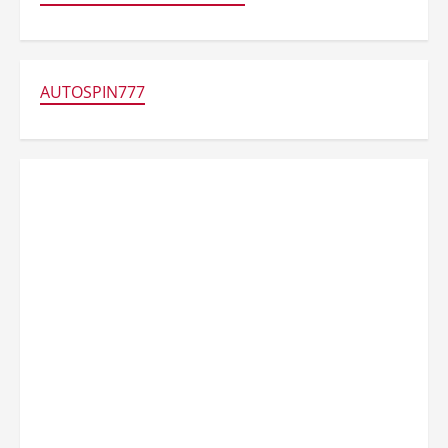
AUTOSPIN777