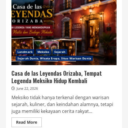
Landmark
Meksiko
Sejarah
Sejarah Dunia, Wisata Eropa, Situs Warisan Dunia
Casa de las Leyendas Orizaba, Tempat
Legenda Meksiko Hidup Kembali
June 22, 2026
Meksiko tidak hanya terkenal dengan warisan
sejarah, kuliner, dan keindahan alamnya, tetapi
juga memiliki kekayaan cerita rakyat...
Read
Read More
more