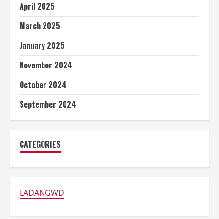
April 2025
March 2025
January 2025
November 2024
October 2024
September 2024
CATEGORIES
LADANGWD