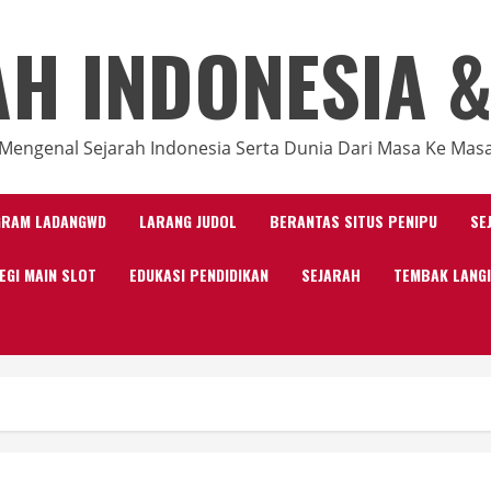
AH INDONESIA &
Mengenal Sejarah Indonesia Serta Dunia Dari Masa Ke Mas
GRAM LADANGWD
LARANG JUDOL
BERANTAS SITUS PENIPU
SE
EGI MAIN SLOT
EDUKASI PENDIDIKAN
SEJARAH
TEMBAK LANG