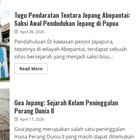
Mer
Jayapura
Selatan:
Tugu Pendaratan Tentara Jepang Abepantai:
Jejak
Perang
Saksi Awal Pendudukan Jepang di Papua
Dunia
II
April 26, 2026
di
Perut
Pendahuluan Di kawasan pesisir Jayapura,
Bumi
Papua
tepatnya di wilayah Abepantai, terdapat sebuah
situs bersejarah yang menjadi saksi bisu...
Read
Read More
more
about
Tugu
Pendaratan
Tentara
Jepang
Abepantai:
Goa Jepang: Sejarah Kelam Peninggalan
Saksi
Awal
Perang Dunia II
Pendudukan
Jepang
April 17, 2026
di
Papua
Goa Jepang merupakan salah satu peninggalan
masa Perang Dunia II yang masih dapat ditemukan