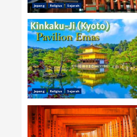
Jepang
Religius
Sejarah
Jepang
Religius
Sejarah