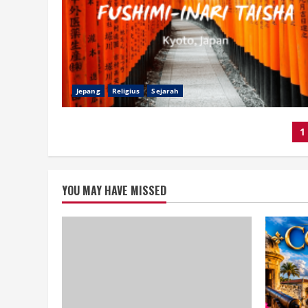
Jepang
Religius
Sejarah
P
1
p
YOU MAY HAVE MISSED