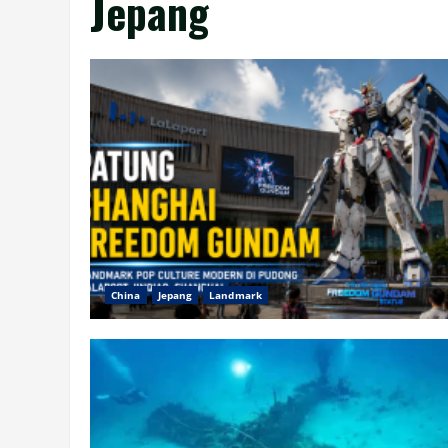
Jepang
China
Jepang
Landmark