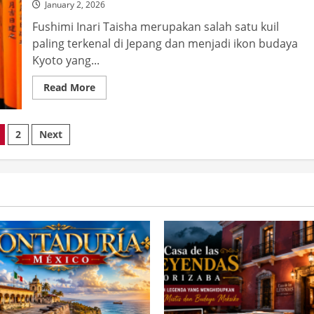
January 2, 2026
Fushimi Inari Taisha merupakan salah satu kuil
paling terkenal di Jepang dan menjadi ikon budaya
Kyoto yang...
Read
Read More
more
about
Sejarah
Fushimi
osts
2
Next
Inari
Taisha
agination
Kyoto,
Kuil
Legendaris
dengan
Ribuan
Gerbang
Torii
Merah