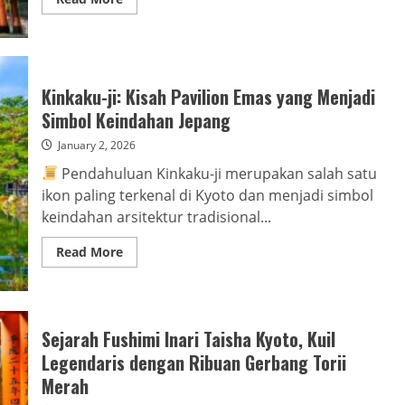
more
about
Sejarah
Kuil
Senso-
ji
(Tokyo):
Kinkaku-ji: Kisah Pavilion Emas yang Menjadi
Kuil
Tertua
Simbol Keindahan Jepang
dan
Paling
January 2, 2026
Populer
di
Pendahuluan Kinkaku-ji merupakan salah satu
Asakusa
ikon paling terkenal di Kyoto dan menjadi simbol
keindahan arsitektur tradisional...
Read
Read More
more
about
Kinkaku-
ji:
Kisah
Pavilion
Sejarah Fushimi Inari Taisha Kyoto, Kuil
Emas
yang
Legendaris dengan Ribuan Gerbang Torii
Menjadi
Simbol
Merah
Keindahan
Jepang