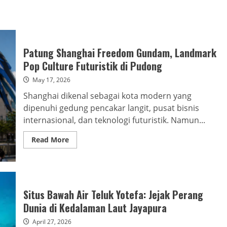
Patung Shanghai Freedom Gundam, Landmark
Pop Culture Futuristik di Pudong
May 17, 2026
Shanghai dikenal sebagai kota modern yang
dipenuhi gedung pencakar langit, pusat bisnis
internasional, dan teknologi futuristik. Namun...
Read
Read More
more
about
Patung
Shanghai
Freedom
Gundam,
Landmark
Situs Bawah Air Teluk Yotefa: Jejak Perang
Pop
Culture
Dunia di Kedalaman Laut Jayapura
Futuristik
di
April 27, 2026
Pudong