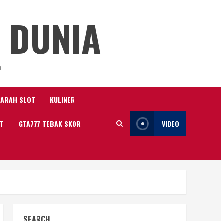
 DUNIA
a
JARAH SLOT
KULINER
IT
GTA777 TEBAK SKOR
VIDEO
SEARCH