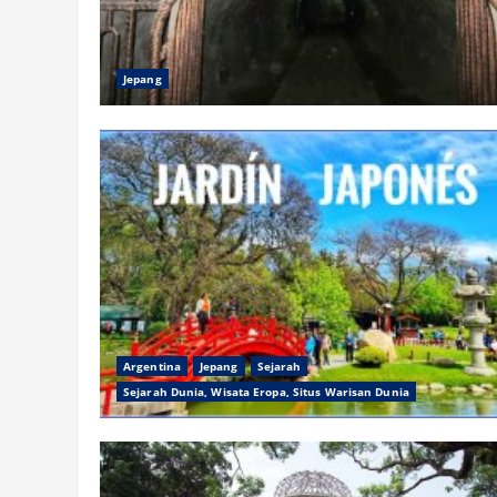
Jepang
Argentina
Jepang
Sejarah
Sejarah Dunia, Wisata Eropa, Situs Warisan Dunia