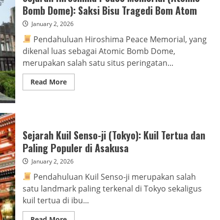
Mencerminkan
Bomb Dome): Saksi Bisu Tragedi Bom Atom
Keberagaman
Budaya
January 2, 2026
Buenos
Aires
Pendahuluan Hiroshima Peace Memorial, yang
dikenal luas sebagai Atomic Bomb Dome,
merupakan salah satu situs peringatan...
Read
Read More
more
about
Sejarah
Hiroshima
Peace
Memorial
(Atomic
Sejarah Kuil Senso-ji (Tokyo): Kuil Tertua dan
Bomb
Dome):
Paling Populer di Asakusa
Saksi
Bisu
January 2, 2026
Tragedi
Bom
Pendahuluan Kuil Senso-ji merupakan salah
Atom
satu landmark paling terkenal di Tokyo sekaligus
kuil tertua di ibu...
Read
Read More