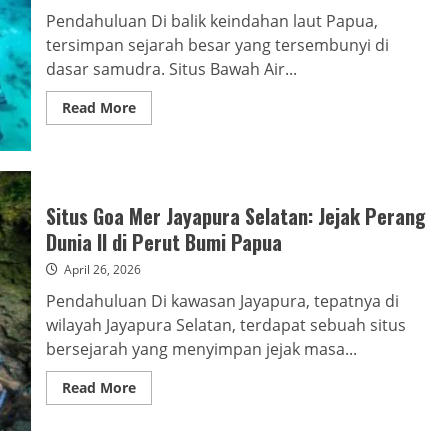
Pendahuluan Di balik keindahan laut Papua,
tersimpan sejarah besar yang tersembunyi di
dasar samudra. Situs Bawah Air...
Read
Read More
more
about
Situs
Bawah
Air
Teluk
Yotefa:
Situs Goa Mer Jayapura Selatan: Jejak Perang
Jejak
Perang
Dunia II di Perut Bumi Papua
Dunia
di
April 26, 2026
Kedalaman
Laut
Pendahuluan Di kawasan Jayapura, tepatnya di
Jayapura
wilayah Jayapura Selatan, terdapat sebuah situs
bersejarah yang menyimpan jejak masa...
Read
Read More
more
about
Situs
Goa