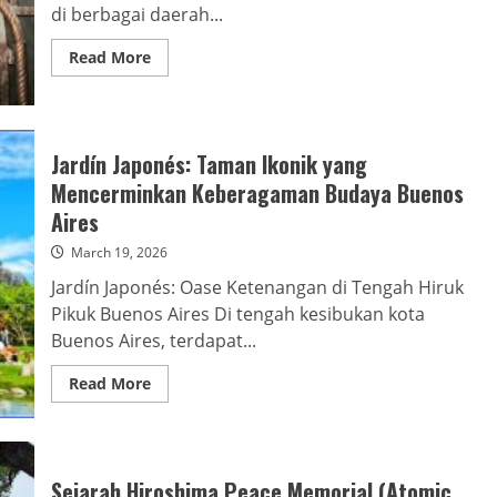
di berbagai daerah...
Read
Read More
more
about
Goa
Jepang:
Sejarah
Kelam
Jardín Japonés: Taman Ikonik yang
Peninggalan
Perang
Mencerminkan Keberagaman Budaya Buenos
Dunia
II
Aires
March 19, 2026
Jardín Japonés: Oase Ketenangan di Tengah Hiruk
Pikuk Buenos Aires Di tengah kesibukan kota
Buenos Aires, terdapat...
Read
Read More
more
about
Jardín
Japonés:
Taman
Ikonik
Sejarah Hiroshima Peace Memorial (Atomic
yang