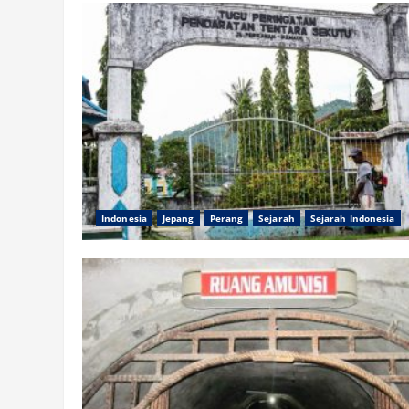
Indonesia
Jepang
Perang
Sejarah
Sejarah Indonesia