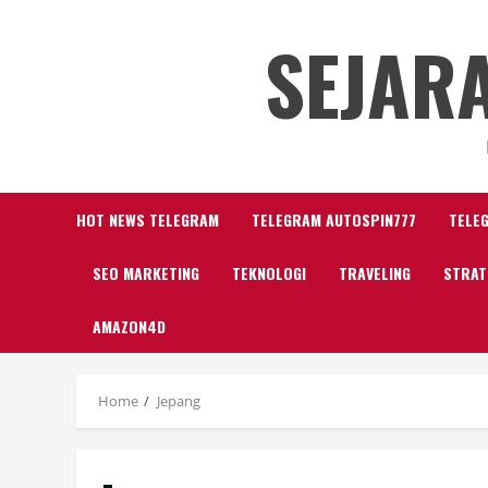
Skip
SEJAR
to
content
HOT NEWS TELEGRAM
TELEGRAM AUTOSPIN777
TELE
SEO MARKETING
TEKNOLOGI
TRAVELING
STRAT
AMAZON4D
Home
Jepang