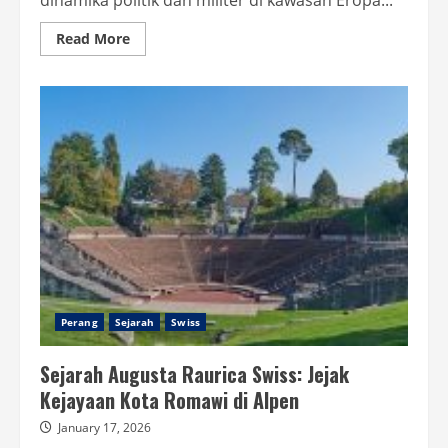
dinamika politik dan militer di kawasan Eropa...
Read
Read More
more
about
Sejarah
Stein
Castle
Swiss:
Benteng
Abad
Pertengahan
di
Atas
Sungai
Rhein
Perang
Sejarah
Swiss
Sejarah Augusta Raurica Swiss: Jejak
Kejayaan Kota Romawi di Alpen
January 17, 2026