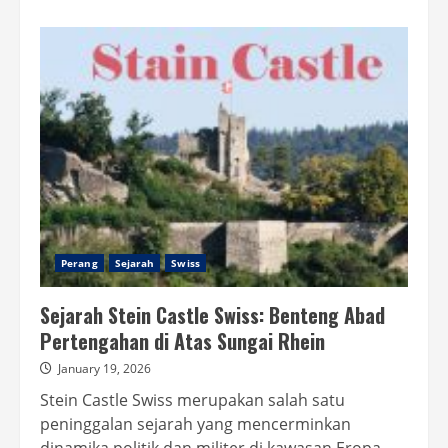
about
Kastil
Bellinzona
Swiss:
Tiga
Benteng
Legendaris
Penjaga
Gerbang
Alpen
Perang
Sejarah
Swiss
Sejarah Stein Castle Swiss: Benteng Abad
Pertengahan di Atas Sungai Rhein
January 19, 2026
Stein Castle Swiss merupakan salah satu
peninggalan sejarah yang mencerminkan