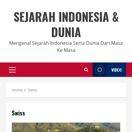
Skip
to
SEJARAH INDONESIA &
content
DUNIA
Mengenal Sejarah Indonesia Serta Dunia Dari Masa
Ke Masa
VIDEO
Primary
Menu
Home
Swiss
Swiss