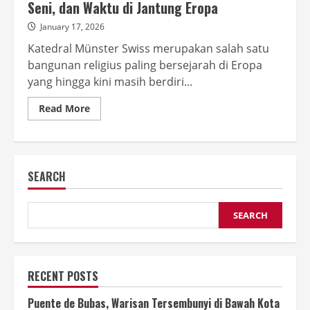
Seni, dan Waktu di Jantung Eropa
January 17, 2026
Katedral Münster Swiss merupakan salah satu
bangunan religius paling bersejarah di Eropa
yang hingga kini masih berdiri...
Read
Read More
more
about
Sejarah
Katedral
Münster
Swiss:
SEARCH
Jejak
Iman,
Seni,
dan
Waktu
SEARCH
di
Jantung
Eropa
RECENT POSTS
Puente de Bubas, Warisan Tersembunyi di Bawah Kota