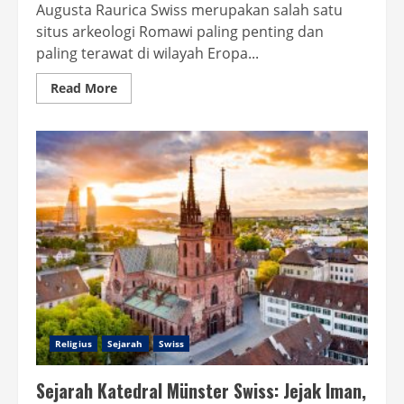
Augusta Raurica Swiss merupakan salah satu
situs arkeologi Romawi paling penting dan
paling terawat di wilayah Eropa...
Read
Read More
more
about
Sejarah
Augusta
Raurica
Swiss:
Jejak
Kejayaan
Kota
Romawi
di
Alpen
Religius
Sejarah
Swiss
Sejarah Katedral Münster Swiss: Jejak Iman,