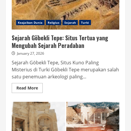
Keajaiban Dunia
Religius
Sejarah
Turki
Sejarah Göbekli Tepe: Situs Tertua yang
Mengubah Sejarah Peradaban
January 27, 2026
Sejarah Göbekli Tepe, Situs Kuno Paling
Misterius di Turki Göbekli Tepe merupakan salah
satu penemuan arkeologi paling...
Read
Read More
more
about
Sejarah
Göbekli
Tepe:
Situs
Tertua
yang
Mengubah
Sejarah