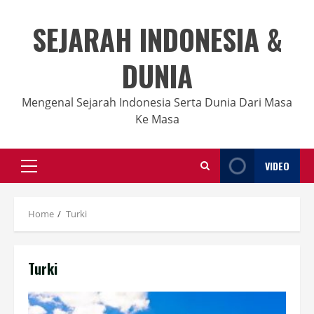
Skip
to
SEJARAH INDONESIA &
content
DUNIA
Mengenal Sejarah Indonesia Serta Dunia Dari Masa
Ke Masa
VIDEO
Primary
Menu
Home
Turki
Turki