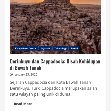
Peradaban
Romawi
yang
Terawat
Keajaiban Dunia
Sejarah
Teknologi
Turki
Derinkuyu dan Cappadocia: Kisah Kehidupan
di Bawah Tanah
January 25, 2026
Sejarah Cappadocia dan Kota Bawah Tanah
Derinkuyu, Turki Cappadocia merupakan salah
satu wilayah paling unik di dunia...
Read
Read More
more
about