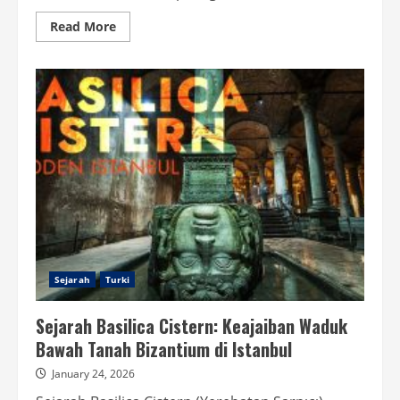
Read
Read More
more
about
Galata
Tower
Turki:
Warisan
Abad
Pertengahan
yang
Tak
Lekang
Waktu
Sejarah
Turki
Sejarah Basilica Cistern: Keajaiban Waduk
Bawah Tanah Bizantium di Istanbul
January 24, 2026