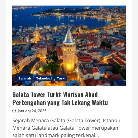
Derinkuyu
dan
Cappadocia:
Kisah
Kehidupan
di
Bawah
Tanah
Sejarah
Teknologi
Turki
Galata Tower Turki: Warisan Abad
Pertengahan yang Tak Lekang Waktu
January 24, 2026
Sejarah Menara Galata (Galata Tower), Istanbul
Menara Galata atau Galata Tower merupakan
salah satu landmark paling terkenal...