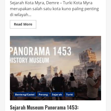
Sejarah Kota Myra, Demre – Turki Kota Myra
merupakan salah satu kota kuno paling penting
di wilayah...
Read
Read More
more
about
Kota
Kuno
Myra
Demre:
Warisan
Likya
yang
Mendunia
Benteng/Castel
Perang
Sejarah
Turki
Sejarah Museum Panorama 1453: