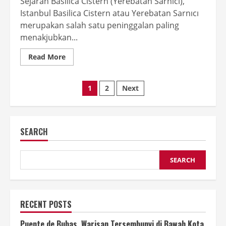
Sejarah Basilica Cistern (Yerebatan Sarnıcı),
Istanbul Basilica Cistern atau Yerebatan Sarnıcı
merupakan salah satu peninggalan paling
menakjubkan...
Read
Read More
more
about
Sejarah
Posts
Basilica
1
2
Next
Cistern:
Keajaiban
pagination
Waduk
Bawah
Tanah
Bizantium
SEARCH
di
Istanbul
SEARCH
RECENT POSTS
Puente de Bubas, Warisan Tersembunyi di Bawah Kota