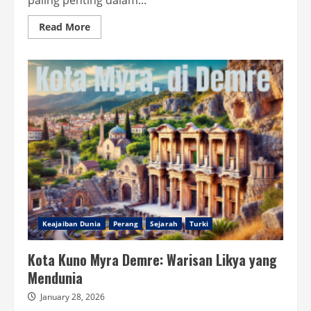
paling penting dalam...
Read
Read More
more
about
Sejarah
Kuil
Apollo
di
Turki:
Pusat
Ramalan
dan
Ibadah
Dunia
Kuno
Keajaiban Dunia
Perang
Sejarah
Turki
Kota Kuno Myra Demre: Warisan Likya yang
Mendunia
January 28, 2026