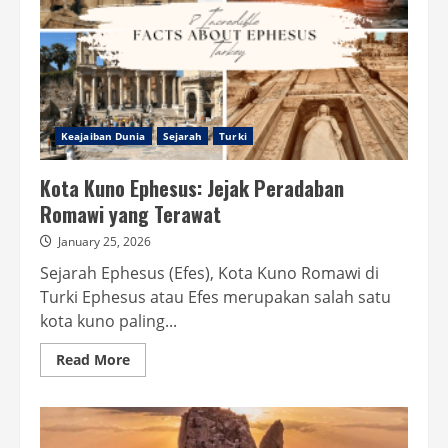
Peradaban
Keajaiban Dunia
Sejarah
Turki
Kota Kuno Ephesus: Jejak Peradaban
Romawi yang Terawat
January 25, 2026
Sejarah Ephesus (Efes), Kota Kuno Romawi di
Turki Ephesus atau Efes merupakan salah satu
kota kuno paling...
Read
Read More
more
about
Kota
Kuno
Ephesus:
Jejak