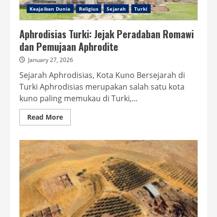
Keajaiban Dunia
Religius
Sejarah
Turki
Aphrodisias Turki: Jejak Peradaban Romawi
dan Pemujaan Aphrodite
January 27, 2026
Sejarah Aphrodisias, Kota Kuno Bersejarah di
Turki Aphrodisias merupakan salah satu kota
kuno paling memukau di Turki,...
Read
Read More
more
about
Aphrodisias
Turki:
Jejak
Peradaban
Romawi
dan
Pemujaan
Aphrodite