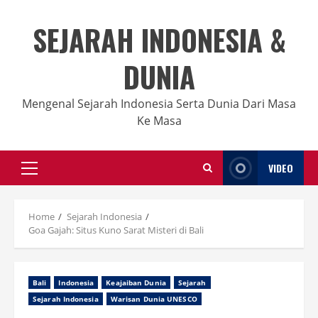
Skip
to
SEJARAH INDONESIA &
content
DUNIA
Mengenal Sejarah Indonesia Serta Dunia Dari Masa
Ke Masa
VIDEO
Primary
Menu
Home
Sejarah Indonesia
Goa Gajah: Situs Kuno Sarat Misteri di Bali
Bali
Indonesia
Keajaiban Dunia
Sejarah
Sejarah Indonesia
Warisan Dunia UNESCO