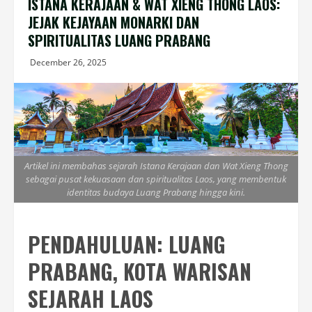
ISTANA KERAJAAN & WAT XIENG THONG LAOS:
JEJAK KEJAYAAN MONARKI DAN
SPIRITUALITAS LUANG PRABANG
December 26, 2025
Artikel ini membahas sejarah Istana Kerajaan dan Wat Xieng Thong
sebagai pusat kekuasaan dan spiritualitas Laos, yang membentuk
identitas budaya Luang Prabang hingga kini.
PENDAHULUAN: LUANG
PRABANG, KOTA WARISAN
SEJARAH LAOS