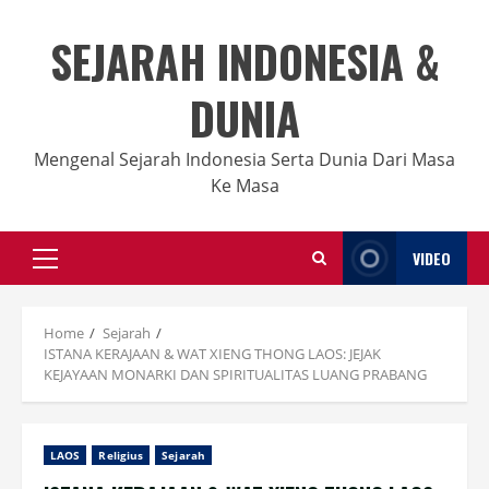
Skip
to
SEJARAH INDONESIA &
content
DUNIA
Mengenal Sejarah Indonesia Serta Dunia Dari Masa
Ke Masa
VIDEO
Primary
Menu
Home
Sejarah
ISTANA KERAJAAN & WAT XIENG THONG LAOS: JEJAK
KEJAYAAN MONARKI DAN SPIRITUALITAS LUANG PRABANG
LAOS
Religius
Sejarah