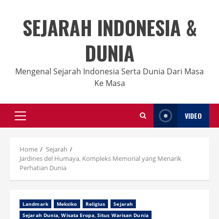
Skip
to
SEJARAH INDONESIA &
content
DUNIA
Mengenal Sejarah Indonesia Serta Dunia Dari Masa
Ke Masa
VIDEO
Primary
Menu
Home
Sejarah
Jardines del Humaya, Kompleks Memorial yang Menarik
Perhatian Dunia
Landmark
Meksiko
Religius
Sejarah
Sejarah Dunia, Wisata Eropa, Situs Warisan Dunia