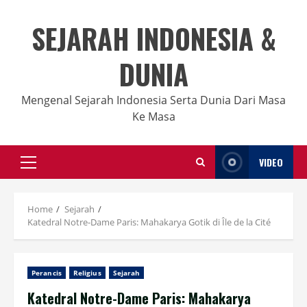
Skip
to
SEJARAH INDONESIA &
content
DUNIA
Mengenal Sejarah Indonesia Serta Dunia Dari Masa
Ke Masa
VIDEO
Primary
Menu
Home
Sejarah
Katedral Notre-Dame Paris: Mahakarya Gotik di Île de la Cité
Perancis
Religius
Sejarah
Katedral Notre-Dame Paris: Mahakarya