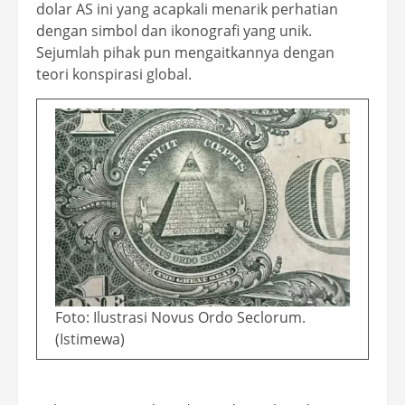
dolar AS ini yang acapkali menarik perhatian
dengan simbol dan ikonografi yang unik.
Sejumlah pihak pun mengaitkannya dengan
teori konspirasi global.
Foto: Ilustrasi Novus Ordo Seclorum.
(Istimewa)