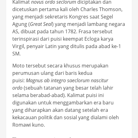
Kalimat
novus ordo seclorum
diciptakan dan
dicetuskan pertama kali oleh Charles Thomson,
yang menjadi sekretaris Kongres saat Segel
Agung (
Great Seal
) yang menjadi lambang negara
AS, dibuat pada tahun 1782. Frasa tersebut
terinspirasi dari puisi keempat Ecloga karya
Virgil, penyair Latin yang ditulis pada abad ke-1
SM.
Moto tersebut secara khusus merupakan
perumusan ulang dari baris kedua
puisi:
Magnus
ab integro saeclorum nascitur
ordo
(sebuah tatanan yang besar telah lahir
selama berabad-abad). Kalimat puisi ini
digunakan untuk menggambarkan era baru
yang diharapkan akan datang setelah era
kekacauan politik dan sosial yang dialami oleh
Romawi kuno.