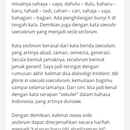
misalnya sahaya – saya, dahulu – dulu, baharu –
baru, tahadi – tadi, cahari – cari, sahaja – saja,
bahagian – bagian. Ada penghilangan bunyi h di
tengah kata. Demikian juga dengan kata
saecula
saeculorum
yang menjadi
secla seclorum
.
Kata
seclorum
berasal dari kata benda
saeculum
,
yang artinya abad, zaman, semesta, generasi.
Secula bentuk jamaknya,
seculorum
bentuk
jamak genetif. Saya jadi teringat dengan
rumusan akhir kalimat doa
doksologi trinitaris
:
tibi
gloria in saecula saeculorum
, kemuliaan bagimu
sampai selama-lamanya. Dari sini, kita jadi kenal
dengan kata serapan “sekuler” dalam bahasa
Indonesia, yang artinya duniawi.
Dengan demikian, kalimat
novus ordo
seclorum
dapat diterjemahkan secara harfiah
menjadi “tatanan baru (di) abad/zaman ini”.