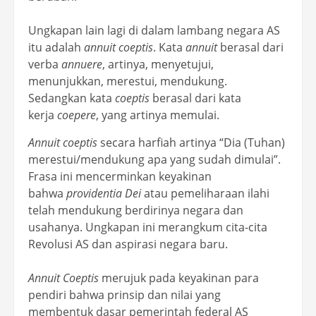
Ungkapan lain lagi di dalam lambang negara AS
itu adalah
annuit coeptis
. Kata
annuit
berasal dari
verba
annuere
, artinya, menyetujui,
menunjukkan, merestui, mendukung.
Sedangkan kata
coeptis
berasal dari kata
kerja
coepere
, yang artinya memulai.
Annuit coeptis
secara harfiah artinya “Dia (Tuhan)
merestui/mendukung apa yang sudah dimulai”.
Frasa ini mencerminkan keyakinan
bahwa
providentia
Dei
atau pemeliharaan ilahi
telah mendukung berdirinya negara dan
usahanya. Ungkapan ini merangkum cita-cita
Revolusi AS dan aspirasi negara baru.
Annuit Coeptis
merujuk pada keyakinan para
pendiri bahwa prinsip dan nilai yang
membentuk dasar pemerintah federal AS