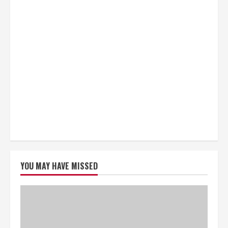
YOU MAY HAVE MISSED