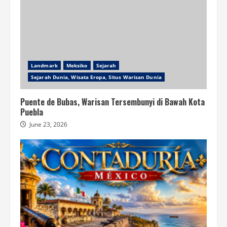
Landmark
Meksiko
Sejarah
Sejarah Dunia, Wisata Eropa, Situs Warisan Dunia
Puente de Bubas, Warisan Tersembunyi di Bawah Kota
Puebla
June 23, 2026