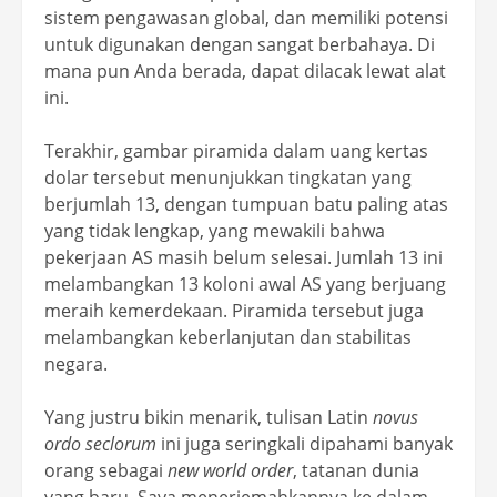
sistem pengawasan global, dan memiliki potensi
untuk digunakan dengan sangat berbahaya. Di
mana pun Anda berada, dapat dilacak lewat alat
ini.
Terakhir, gambar piramida dalam uang kertas
dolar tersebut menunjukkan tingkatan yang
berjumlah 13, dengan tumpuan batu paling atas
yang tidak lengkap, yang mewakili bahwa
pekerjaan AS masih belum selesai. Jumlah 13 ini
melambangkan 13 koloni awal AS yang berjuang
meraih kemerdekaan. Piramida tersebut juga
melambangkan keberlanjutan dan stabilitas
negara.
Yang justru bikin menarik, tulisan Latin
novus
ordo seclorum
ini juga seringkali dipahami banyak
orang sebagai
new world order
, tatanan dunia