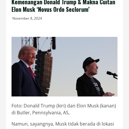
Kemenangan Donald Trump & Makna Cuitan
Elon Musk ‘Novus Ordo Seclorum’
November 8, 2024
Foto: Donald Trump (kiri) dan Elon Musk (kanan)
di Butler, Pennsylvania, AS,
Namun, sayangnya, Musk tidak berada di lokasi