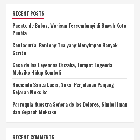
RECENT POSTS
Puente de Bubas, Warisan Tersembunyi di Bawah Kota
Puebla
Contaduría, Benteng Tua yang Menyimpan Banyak
Cerita
Casa de las Leyendas Orizaba, Tempat Legenda
Meksiko Hidup Kembali
Hacienda Santa Lucía, Saksi Perjalanan Panjang
Sejarah Meksiko
Parroquia Nuestra Señora de los Dolores, Simbol Iman
dan Sejarah Meksiko
RECENT COMMENTS