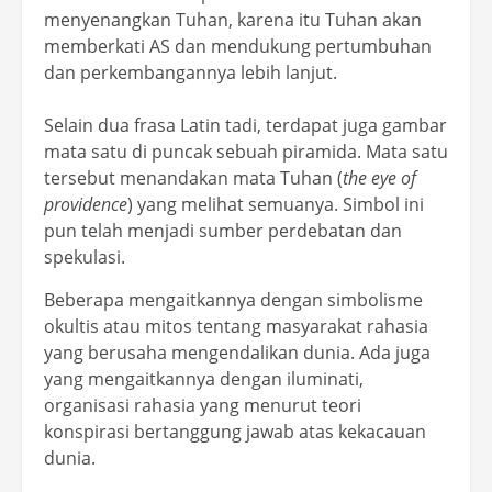
menyenangkan Tuhan, karena itu Tuhan akan
memberkati AS dan mendukung pertumbuhan
dan perkembangannya lebih lanjut.
Selain dua frasa Latin tadi, terdapat juga gambar
mata satu di puncak sebuah piramida. Mata satu
tersebut menandakan mata Tuhan (
the eye of
providence
) yang melihat semuanya. Simbol ini
pun telah menjadi sumber perdebatan dan
spekulasi.
Beberapa mengaitkannya dengan simbolisme
okultis atau mitos tentang masyarakat rahasia
yang berusaha mengendalikan dunia. Ada juga
yang mengaitkannya dengan iluminati,
organisasi rahasia yang menurut teori
konspirasi bertanggung jawab atas kekacauan
dunia.