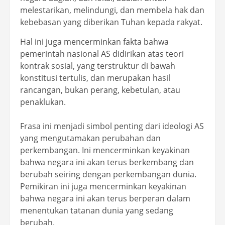
melestarikan, melindungi, dan membela hak dan
kebebasan yang diberikan Tuhan kepada rakyat.
Hal ini juga mencerminkan fakta bahwa
pemerintah nasional AS didirikan atas teori
kontrak sosial, yang terstruktur di bawah
konstitusi tertulis, dan merupakan hasil
rancangan, bukan perang, kebetulan, atau
penaklukan.
Frasa ini menjadi simbol penting dari ideologi AS
yang mengutamakan perubahan dan
perkembangan. Ini mencerminkan keyakinan
bahwa negara ini akan terus berkembang dan
berubah seiring dengan perkembangan dunia.
Pemikiran ini juga mencerminkan keyakinan
bahwa negara ini akan terus berperan dalam
menentukan tatanan dunia yang sedang
berubah.