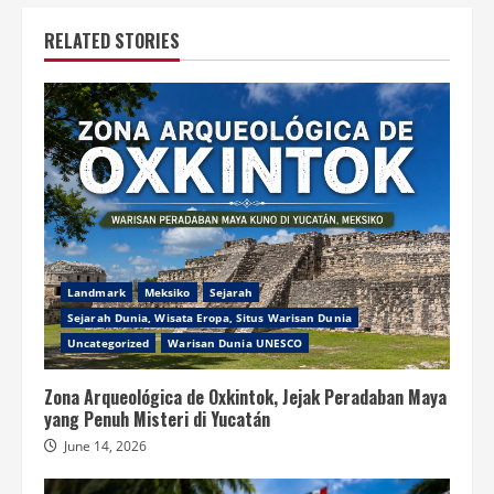
RELATED STORIES
Landmark
Meksiko
Sejarah
Sejarah Dunia, Wisata Eropa, Situs Warisan Dunia
Uncategorized
Warisan Dunia UNESCO
Zona Arqueológica de Oxkintok, Jejak Peradaban Maya
yang Penuh Misteri di Yucatán
June 14, 2026