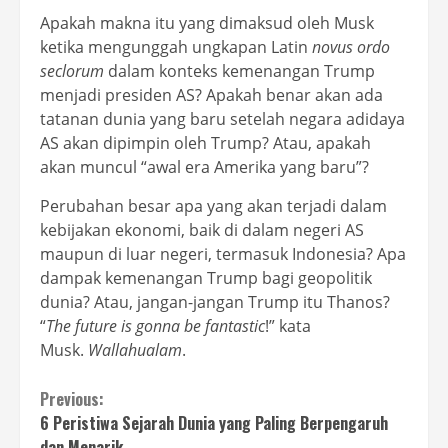
Apakah makna itu yang dimaksud oleh Musk
ketika mengunggah ungkapan Latin
novus ordo
seclorum
dalam konteks kemenangan Trump
menjadi presiden AS? Apakah benar akan ada
tatanan dunia yang baru setelah negara adidaya
AS akan dipimpin oleh Trump? Atau, apakah
akan muncul “awal era Amerika yang baru”?
Perubahan besar apa yang akan terjadi dalam
kebijakan ekonomi, baik di dalam negeri AS
maupun di luar negeri, termasuk Indonesia? Apa
dampak kemenangan Trump bagi geopolitik
dunia? Atau, jangan-jangan Trump itu Thanos?
“
The future is gonna be fantastic
!” kata
Musk.
Wallahualam
.
Continue
Previous:
6 Peristiwa Sejarah Dunia yang Paling Berpengaruh
Reading
dan Menarik