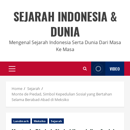
Skip
to
SEJARAH INDONESIA &
content
DUNIA
Mengenal Sejarah Indonesia Serta Dunia Dari Masa
Ke Masa
VIDEO
Primary
Menu
Home
Sejarah
Monte de Piedad, Simbol Kepedulian Sosial yang Bertahan
Selama Berabad-Abad di Meksiko
Landmark
Meksiko
Sejarah