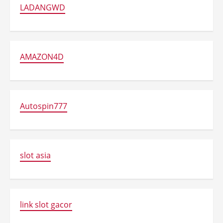
LADANGWD
AMAZON4D
Autospin777
slot asia
link slot gacor