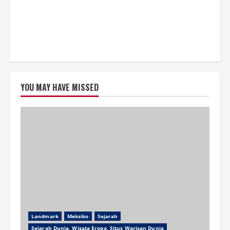
YOU MAY HAVE MISSED
Landmark
Meksiko
Sejarah
Sejarah Dunia, Wisata Eropa, Situs Warisan Dunia