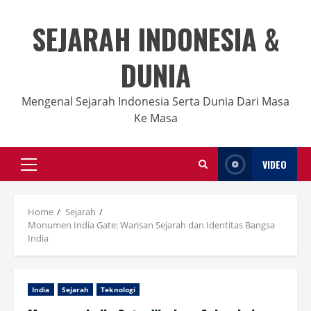
Skip
to
SEJARAH INDONESIA &
content
DUNIA
Mengenal Sejarah Indonesia Serta Dunia Dari Masa
Ke Masa
VIDEO
Primary
Menu
Home
Sejarah
Monumen India Gate: Warisan Sejarah dan Identitas Bangsa
India
India
Sejarah
Teknologi