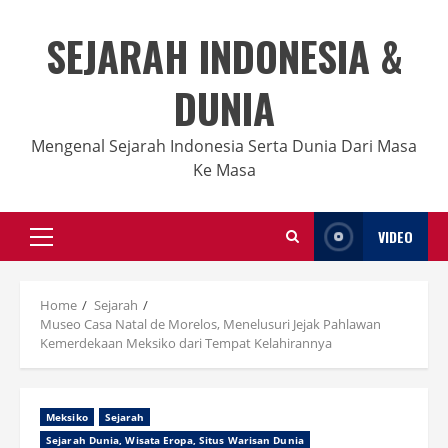
Skip
to
SEJARAH INDONESIA &
content
DUNIA
Mengenal Sejarah Indonesia Serta Dunia Dari Masa
Ke Masa
VIDEO
Primary
Menu
Home
Sejarah
Museo Casa Natal de Morelos, Menelusuri Jejak Pahlawan
Kemerdekaan Meksiko dari Tempat Kelahirannya
Meksiko
Sejarah
Sejarah Dunia, Wisata Eropa, Situs Warisan Dunia