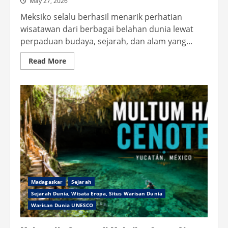
May 27, 2026
Meksiko selalu berhasil menarik perhatian
wisatawan dari berbagai belahan dunia lewat
perpaduan budaya, sejarah, dan alam yang...
Read
Read More
more
about
Zona
Arqueológica
de
Chacchoben
di
Meksiko,
Menelusuri
Jejak
Peradaban
Maya
di
Tengah
Alam
Tropis
Madagaskar
Sejarah
Sejarah Dunia, Wisata Eropa, Situs Warisan Dunia
Warisan Dunia UNESCO