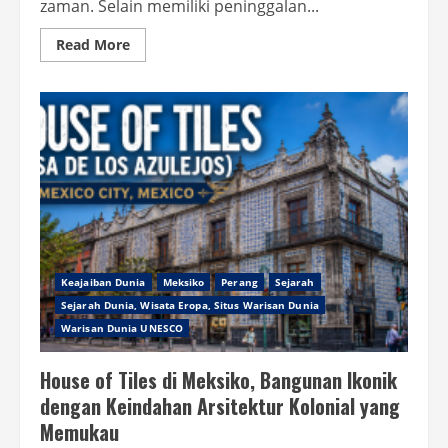
zaman. Selain memiliki peninggalan...
Read
Read More
more
about
San
Juan
de
Ulúa
di
Meksiko,
Benteng
Bersejarah
yang
Berdiri
Kokoh
di
Tepi
Teluk
Veracruz
Keajaiban Dunia
Meksiko
Perang
Sejarah
Sejarah Dunia, Wisata Eropa, Situs Warisan Dunia
Warisan Dunia UNESCO
House of Tiles di Meksiko, Bangunan Ikonik
dengan Keindahan Arsitektur Kolonial yang
Memukau