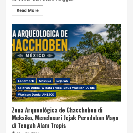
Read
Read More
more
about
Centro
Histórico
de
Morelia
di
Meksiko,
Kota
Tua
Kolonial
yang
Memikat
dengan
Keindahan
Arsitektur
Landmark
Meksiko
Sejarah
Sejarah Dunia, Wisata Eropa, Situs Warisan Dunia
Warisan Dunia UNESCO
Zona Arqueológica de Chacchoben di
Meksiko, Menelusuri Jejak Peradaban Maya
di Tengah Alam Tropis