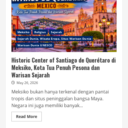
Maya
yang
Sarat
Misteri
Meksiko
Religius
Sejarah
Sejarah Dunia, Wisata Eropa, Situs Warisan Dunia
Warisan Dunia UNESCO
Historic Center of Santiago de Querétaro di
Meksiko, Kota Tua Penuh Pesona dan
Warisan Sejarah
May 26, 2026
Meksiko bukan hanya terkenal dengan pantai
tropis dan situs peninggalan bangsa Maya.
Negara ini juga memiliki banyak...
Read
Read More
more
about