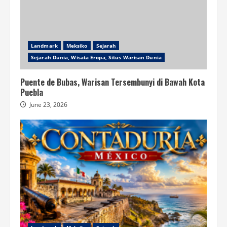
Landmark
Meksiko
Sejarah
Sejarah Dunia, Wisata Eropa, Situs Warisan Dunia
Puente de Bubas, Warisan Tersembunyi di Bawah Kota
Puebla
June 23, 2026