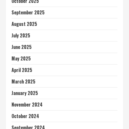
October 2025
September 2025
August 2025
July 2025
June 2025
May 2025
April 2025
March 2025
January 2025
November 2024
October 2024
September 2024