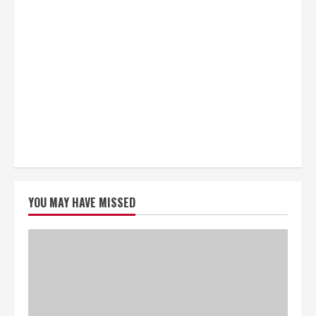
YOU MAY HAVE MISSED