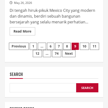
May 26, 2026
Di tengah hiruk-pikuk Mexico City yang modern
dan dinamis, berdiri sebuah bangunan
bersejarah yang selalu menarik perhatian...
Read
Read More
more
about
House
Posts
of
Previous
1
…
6
7
8
9
10
11
Tiles
di
pagination
12
…
74
Next
Meksiko,
Bangunan
Ikonik
dengan
Keindahan
Arsitektur
SEARCH
Kolonial
yang
Memukau
SEARCH