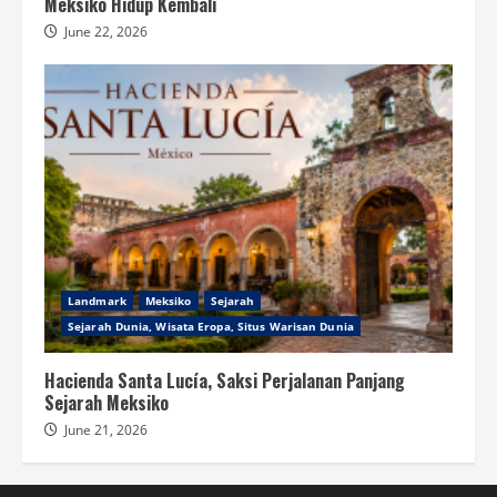
Meksiko Hidup Kembali
June 22, 2026
Landmark
Meksiko
Sejarah
Sejarah Dunia, Wisata Eropa, Situs Warisan Dunia
Hacienda Santa Lucía, Saksi Perjalanan Panjang
Sejarah Meksiko
June 21, 2026