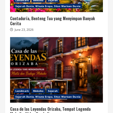
Landmark
Meksiko
Sejarah
Sejarah Dunia, Wisata Eropa, Situs Warisan Dunia
Contaduría, Benteng Tua yang Menyimpan Banyak
Cerita
June 23, 2026
Landmark
Meksiko
Sejarah
Sejarah Dunia, Wisata Eropa, Situs Warisan Dunia
Casa de las Leyendas Orizaba, Tempat Legenda