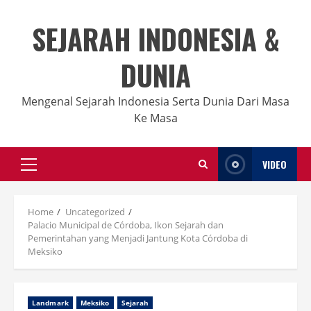
Skip
to
SEJARAH INDONESIA &
content
DUNIA
Mengenal Sejarah Indonesia Serta Dunia Dari Masa
Ke Masa
VIDEO
Primary
Menu
Home
Uncategorized
Palacio Municipal de Córdoba, Ikon Sejarah dan
Pemerintahan yang Menjadi Jantung Kota Córdoba di
Meksiko
Landmark
Meksiko
Sejarah