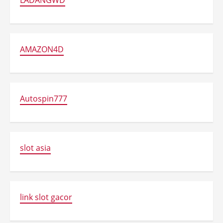
LADANGWD
AMAZON4D
Autospin777
slot asia
link slot gacor