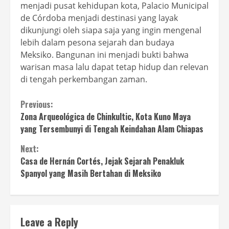
menjadi pusat kehidupan kota, Palacio Municipal
de Córdoba menjadi destinasi yang layak
dikunjungi oleh siapa saja yang ingin mengenal
lebih dalam pesona sejarah dan budaya
Meksiko. Bangunan ini menjadi bukti bahwa
warisan masa lalu dapat tetap hidup dan relevan
di tengah perkembangan zaman.
Continue
Previous:
Zona Arqueológica de Chinkultic, Kota Kuno Maya
Reading
yang Tersembunyi di Tengah Keindahan Alam Chiapas
Next:
Casa de Hernán Cortés, Jejak Sejarah Penakluk
Spanyol yang Masih Bertahan di Meksiko
Leave a Reply