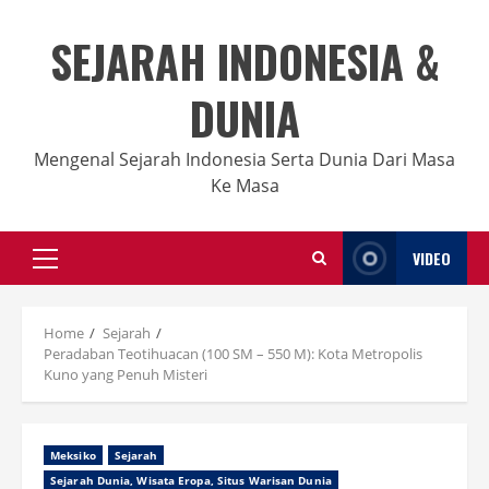
Skip
to
SEJARAH INDONESIA &
content
DUNIA
Mengenal Sejarah Indonesia Serta Dunia Dari Masa
Ke Masa
VIDEO
Primary
Menu
Home
Sejarah
Peradaban Teotihuacan (100 SM – 550 M): Kota Metropolis
Kuno yang Penuh Misteri
Meksiko
Sejarah
Sejarah Dunia, Wisata Eropa, Situs Warisan Dunia