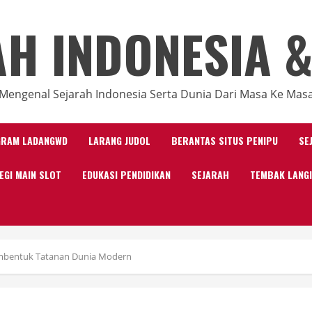
AH INDONESIA &
Mengenal Sejarah Indonesia Serta Dunia Dari Masa Ke Mas
GRAM LADANGWD
LARANG JUDOL
BERANTAS SITUS PENIPU
SE
EGI MAIN SLOT
EDUKASI PENDIDIKAN
SEJARAH
TEMBAK LANG
Membentuk Tatanan Dunia Modern