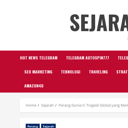
Skip
SEJAR
to
content
HOT NEWS TELEGRAM
TELEGRAM AUTOSPIN777
TELE
SEO MARKETING
TEKNOLOGI
TRAVELING
STRAT
AMAZON4D
Home
Sejarah
Perang Dunia II: Tragedi Global yang 
Perang
Sejarah