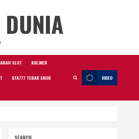
 DUNIA
a
JARAH SLOT
KULINER
IT
GTA777 TEBAK SKOR
VIDEO
SEARCH