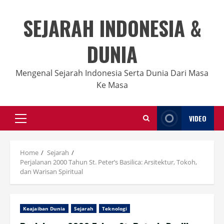
Skip
to
SEJARAH INDONESIA &
content
DUNIA
Mengenal Sejarah Indonesia Serta Dunia Dari Masa
Ke Masa
VIDEO
Primary
Menu
Home
Sejarah
Perjalanan 2000 Tahun St. Peter’s Basilica: Arsitektur, Tokoh,
dan Warisan Spiritual
Keajaiban Dunia
Sejarah
Teknologi