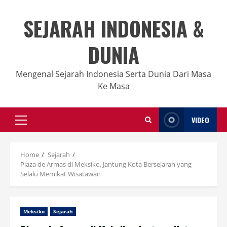
Skip
to
SEJARAH INDONESIA &
content
DUNIA
Mengenal Sejarah Indonesia Serta Dunia Dari Masa
Ke Masa
VIDEO
Primary
Menu
Home
Sejarah
Plaza de Armas di Meksiko, Jantung Kota Bersejarah yang
Selalu Memikat Wisatawan
Meksiko
Sejarah