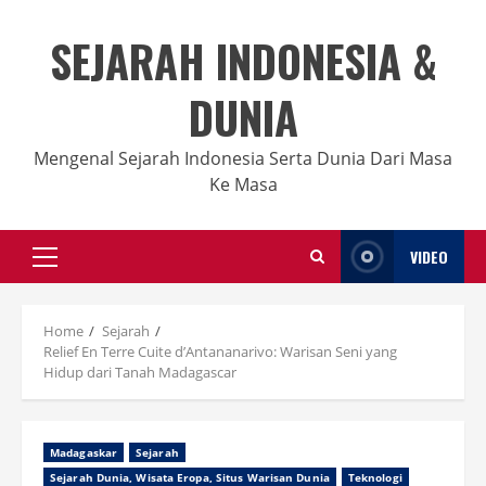
Skip
to
SEJARAH INDONESIA &
content
DUNIA
Mengenal Sejarah Indonesia Serta Dunia Dari Masa
Ke Masa
VIDEO
Primary
Menu
Home
Sejarah
Relief En Terre Cuite d’Antananarivo: Warisan Seni yang
Hidup dari Tanah Madagascar
Madagaskar
Sejarah
Sejarah Dunia, Wisata Eropa, Situs Warisan Dunia
Teknologi