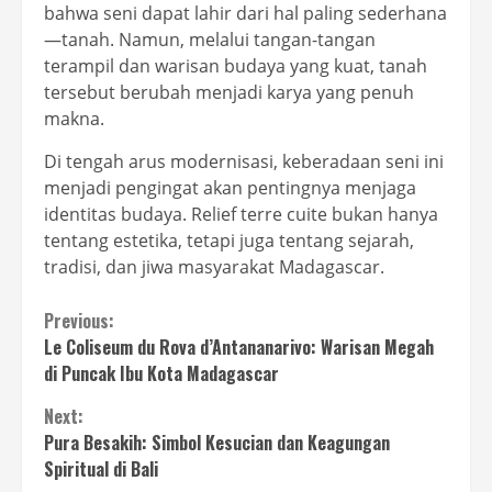
bahwa seni dapat lahir dari hal paling sederhana
—tanah. Namun, melalui tangan-tangan
terampil dan warisan budaya yang kuat, tanah
tersebut berubah menjadi karya yang penuh
makna.
Di tengah arus modernisasi, keberadaan seni ini
menjadi pengingat akan pentingnya menjaga
identitas budaya. Relief terre cuite bukan hanya
tentang estetika, tetapi juga tentang sejarah,
tradisi, dan jiwa masyarakat Madagascar.
Continue
Previous:
Le Coliseum du Rova d’Antananarivo: Warisan Megah
Reading
di Puncak Ibu Kota Madagascar
Next:
Pura Besakih: Simbol Kesucian dan Keagungan
Spiritual di Bali