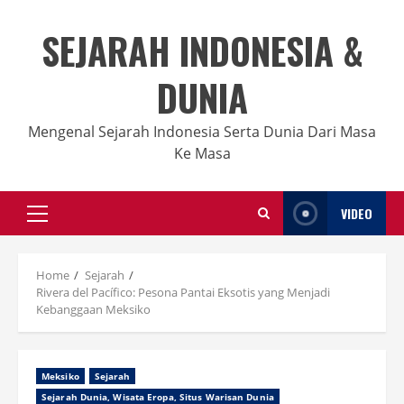
Skip
to
SEJARAH INDONESIA &
content
DUNIA
Mengenal Sejarah Indonesia Serta Dunia Dari Masa
Ke Masa
VIDEO
Primary
Menu
Home
Sejarah
Rivera del Pacífico: Pesona Pantai Eksotis yang Menjadi
Kebanggaan Meksiko
Meksiko
Sejarah
Sejarah Dunia, Wisata Eropa, Situs Warisan Dunia