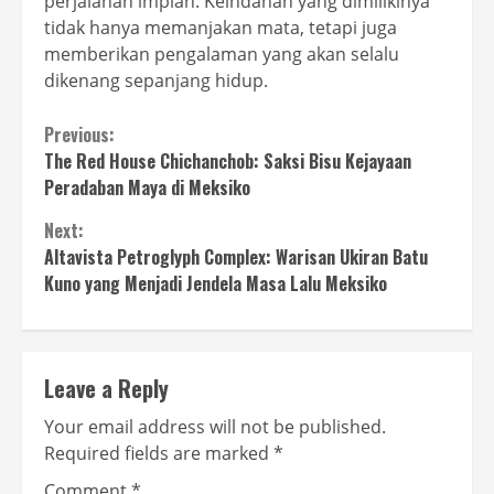
perjalanan impian. Keindahan yang dimilikinya
tidak hanya memanjakan mata, tetapi juga
memberikan pengalaman yang akan selalu
dikenang sepanjang hidup.
Continue
Previous:
The Red House Chichanchob: Saksi Bisu Kejayaan
Reading
Peradaban Maya di Meksiko
Next:
Altavista Petroglyph Complex: Warisan Ukiran Batu
Kuno yang Menjadi Jendela Masa Lalu Meksiko
Leave a Reply
Your email address will not be published.
Required fields are marked
*
Comment
*