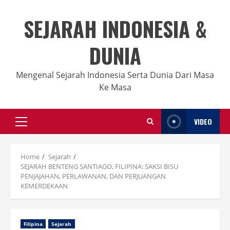
Skip
to
SEJARAH INDONESIA &
content
DUNIA
Mengenal Sejarah Indonesia Serta Dunia Dari Masa
Ke Masa
VIDEO
Primary
Menu
Home
Sejarah
SEJARAH BENTENG SANTIAGO, FILIPINA: SAKSI BISU
PENJAJAHAN, PERLAWANAN, DAN PERJUANGAN
KEMERDEKAAN
Filipina
Sejarah