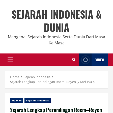
Skip
to
SEJARAH INDONESIA &
content
DUNIA
Mengenal Sejarah Indonesia Serta Dunia Dari Masa
Ke Masa
VIDEO
Primary
Menu
Home
Sejarah Indonesia
Sejarah Lengkap Perundingan Roem–Royen (7 Mei 1949)
Sejarah
Sejarah Indonesia
Sejarah Lengkap Perundingan Roem–Royen