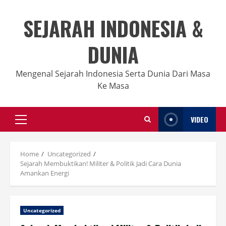
Skip
to
SEJARAH INDONESIA &
content
DUNIA
Mengenal Sejarah Indonesia Serta Dunia Dari Masa
Ke Masa
VIDEO
Primary
Menu
Home
Uncategorized
Sejarah Membuktikan! Militer & Politik Jadi Cara Dunia
Amankan Energi
Uncategorized