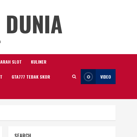
 DUNIA
a
JARAH SLOT
KULINER
IT
GTA777 TEBAK SKOR
VIDEO
SEARCH