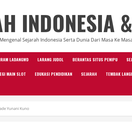
AH INDONESIA &
Mengenal Sejarah Indonesia Serta Dunia Dari Masa Ke Mas
GRAM LADANGWD
LARANG JUDOL
BERANTAS SITUS PENIPU
SE
EGI MAIN SLOT
EDUKASI PENDIDIKAN
SEJARAH
TEMBAK LANG
iade Yunani Kuno