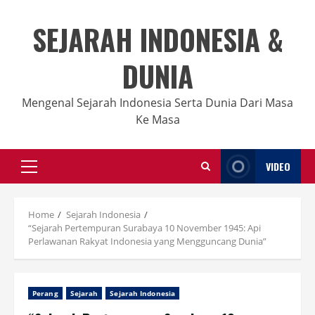
Skip
to
SEJARAH INDONESIA &
content
DUNIA
Mengenal Sejarah Indonesia Serta Dunia Dari Masa
Ke Masa
VIDEO
Primary
Menu
Home
Sejarah Indonesia
“Sejarah Pertempuran Surabaya 10 November 1945: Api
Perlawanan Rakyat Indonesia yang Mengguncang Dunia”
Perang
Sejarah
Sejarah Indonesia