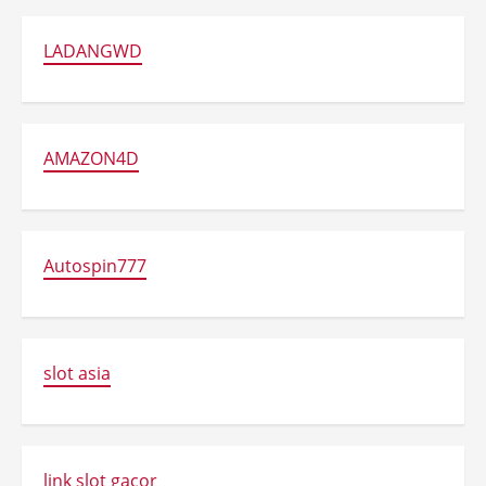
LADANGWD
AMAZON4D
Autospin777
slot asia
link slot gacor