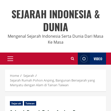
Skip
to
SEJARAH INDONESIA &
content
DUNIA
Mengenal Sejarah Indonesia Serta Dunia Dari Masa
Ke Masa
VIDEO
Primary
Menu
Home
Sejarah
Sejarah Rumah Pohon Anping, Bangunan Bersejarah yang
Menyatu dengan Alam di Tainan Taiwan
Sejarah
Taiwan