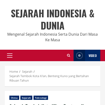
Skip
to
SEJARAH INDONESIA &
content
DUNIA
Mengenal Sejarah Indonesia Serta Dunia Dari Masa
Ke Masa
VIDEO
Primary
Menu
Home
Sejarah
Sejarah Tembok Kota Xi’an, Benteng Kuno yang Bertahan
Ribuan Tahun
China
Sejarah
Teknologi