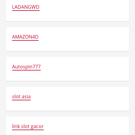
LADANGWD
AMAZON4D
Autospin777
slot asia
link slot gacor