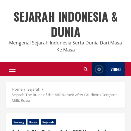
Skip
to
SEJARAH INDONESIA &
content
DUNIA
Mengenal Sejarah Indonesia Serta Dunia Dari Masa
Ke Masa
VIDEO
Primary
Menu
Home
Sejarah
Sejarah The Ruins of the Mill Named after Grudinin (Gergardt
Mill), Rusia
Perang
Rusia
Sejarah