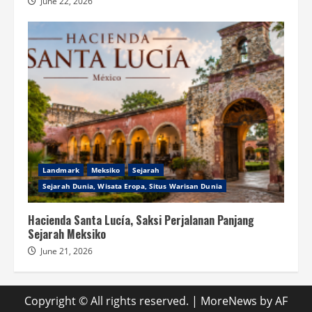
June 22, 2026
Landmark
Meksiko
Sejarah
Sejarah Dunia, Wisata Eropa, Situs Warisan Dunia
Hacienda Santa Lucía, Saksi Perjalanan Panjang
Sejarah Meksiko
June 21, 2026
Copyright © All rights reserved.
|
MoreNews
by AF