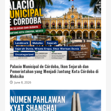
Landmark
Meksiko
Sejarah
Sejarah Dunia, Wisata Eropa, Situs Warisan Dunia
Uncategorized
Palacio Municipal de Córdoba, Ikon Sejarah dan
Pemerintahan yang Menjadi Jantung Kota Córdoba di
Meksiko
June 8, 2026