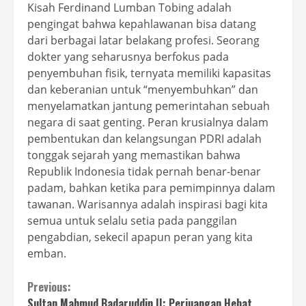
Kisah Ferdinand Lumban Tobing adalah
pengingat bahwa kepahlawanan bisa datang
dari berbagai latar belakang profesi. Seorang
dokter yang seharusnya berfokus pada
penyembuhan fisik, ternyata memiliki kapasitas
dan keberanian untuk “menyembuhkan” dan
menyelamatkan jantung pemerintahan sebuah
negara di saat genting. Peran krusialnya dalam
pembentukan dan kelangsungan PDRI adalah
tonggak sejarah yang memastikan bahwa
Republik Indonesia tidak pernah benar-benar
padam, bahkan ketika para pemimpinnya dalam
tawanan. Warisannya adalah inspirasi bagi kita
semua untuk selalu setia pada panggilan
pengabdian, sekecil apapun peran yang kita
emban.
Continue
Previous:
Sultan Mahmud Badaruddin II: Perjuangan Hebat