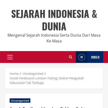
Skip
to
SEJARAH INDONESIA &
content
DUNIA
Mengenal Sejarah Indonesia Serta Dunia Dari Masa
Ke Masa
VIDEO
Primary
Menu
Home
Uncategorized
Sosok Ferdinand Lumban Tobing: Dokter Pengubah
Kekuasaan Tak Terduga
Uncategorized