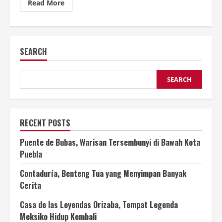
Read
Read More
more
about
Sejarah
Candi
Borobudur
dan
SEARCH
Masa
Depannya
di
Indonesia:
Warisan
SEARCH
Dunia
yang
Tak
Lekang
oleh
Waktu
RECENT POSTS
Puente de Bubas, Warisan Tersembunyi di Bawah Kota
Puebla
Contaduría, Benteng Tua yang Menyimpan Banyak
Cerita
Casa de las Leyendas Orizaba, Tempat Legenda
Meksiko Hidup Kembali