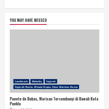
YOU MAY HAVE MISSED
Landmark
Meksiko
Sejarah
Sejarah Dunia, Wisata Eropa, Situs Warisan Dunia
Puente de Bubas, Warisan Tersembunyi di Bawah Kota
Puebla