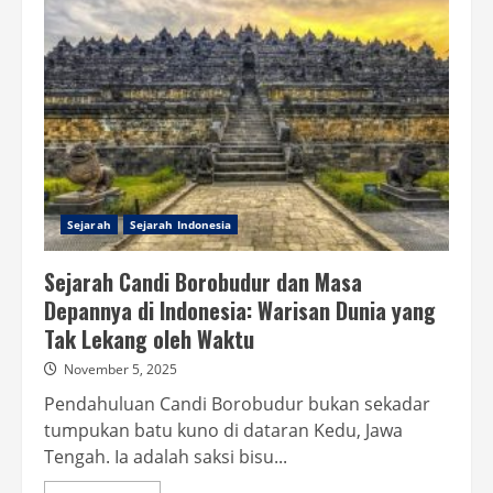
Sejarah
Sejarah Indonesia
Sejarah Candi Borobudur dan Masa
Depannya di Indonesia: Warisan Dunia yang
Tak Lekang oleh Waktu
November 5, 2025
Pendahuluan Candi Borobudur bukan sekadar
tumpukan batu kuno di dataran Kedu, Jawa
Tengah. Ia adalah saksi bisu...