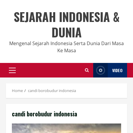
Skip
to
SEJARAH INDONESIA &
content
DUNIA
Mengenal Sejarah Indonesia Serta Dunia Dari Masa
Ke Masa
VIDEO
Primary
Menu
Home
candi borobudur indonesia
candi borobudur indonesia