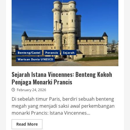
Benteng/Castel
Perancis
Sejarah
Warisan Dunia UNESCO
Sejarah Istana Vincennes: Benteng Kokoh
Penjaga Monarki Prancis
February 24, 2026
Di sebelah timur Paris, berdiri sebuah benteng
megah yang menjadi saksi awal perkembangan
monarki Prancis: Istana Vincennes...
Read
Read More
more