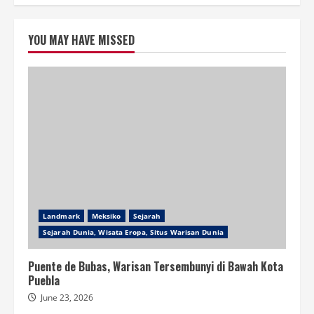
YOU MAY HAVE MISSED
Landmark
Meksiko
Sejarah
Sejarah Dunia, Wisata Eropa, Situs Warisan Dunia
Puente de Bubas, Warisan Tersembunyi di Bawah Kota
Puebla
June 23, 2026