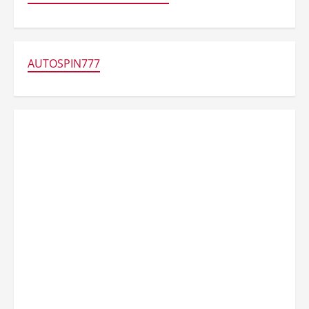
AUTOSPIN777