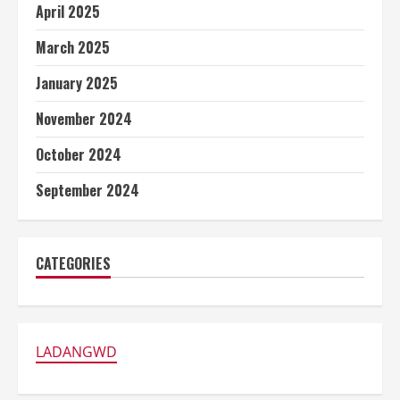
April 2025
March 2025
January 2025
November 2024
October 2024
September 2024
CATEGORIES
LADANGWD