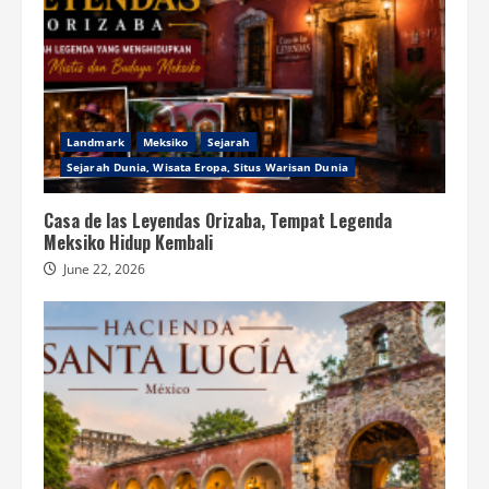
Landmark
Meksiko
Sejarah
Sejarah Dunia, Wisata Eropa, Situs Warisan Dunia
Casa de las Leyendas Orizaba, Tempat Legenda
Meksiko Hidup Kembali
June 22, 2026