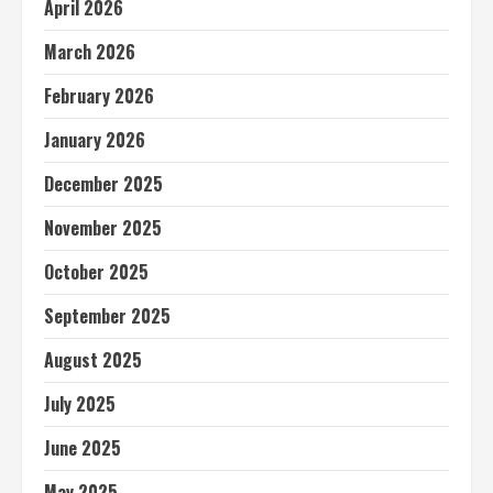
April 2026
March 2026
February 2026
January 2026
December 2025
November 2025
October 2025
September 2025
August 2025
July 2025
June 2025
May 2025