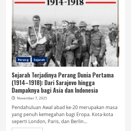
Perang
Sejarah
Sejarah Terjadinya Perang Dunia Pertama
(1914–1918): Dari Sarajevo hingga
Dampaknya bagi Asia dan Indonesia
November 7, 2025
Pendahuluan Awal abad ke-20 merupakan masa
yang penuh kemegahan bagi Eropa. Kota-kota
seperti London, Paris, dan Berlin...