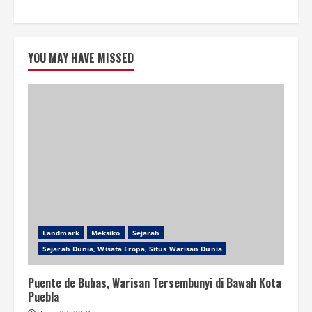
YOU MAY HAVE MISSED
Landmark
Meksiko
Sejarah
Sejarah Dunia, Wisata Eropa, Situs Warisan Dunia
Puente de Bubas, Warisan Tersembunyi di Bawah Kota
Puebla