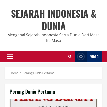
Skip
to
SEJARAH INDONESIA &
content
DUNIA
Mengenal Sejarah Indonesia Serta Dunia Dari Masa
Ke Masa
VIDEO
Primary
Menu
Home
Perang Dunia Pertama
Perang Dunia Pertama