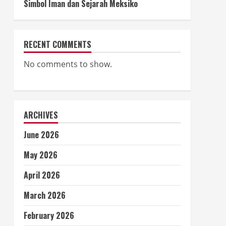
Simbol Iman dan Sejarah Meksiko
RECENT COMMENTS
No comments to show.
ARCHIVES
June 2026
May 2026
April 2026
March 2026
February 2026