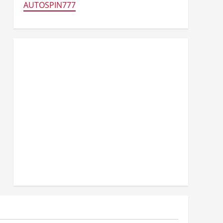
AUTOSPIN777