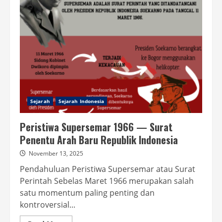
Sejarah
Sejarah Indonesia
Peristiwa Supersemar 1966 — Surat
Penentu Arah Baru Republik Indonesia
November 13, 2025
Pendahuluan Peristiwa Supersemar atau Surat
Perintah Sebelas Maret 1966 merupakan salah
satu momentum paling penting dan
kontroversial...