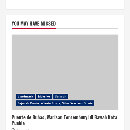
YOU MAY HAVE MISSED
Landmark
Meksiko
Sejarah
Sejarah Dunia, Wisata Eropa, Situs Warisan Dunia
Puente de Bubas, Warisan Tersembunyi di Bawah Kota
Puebla