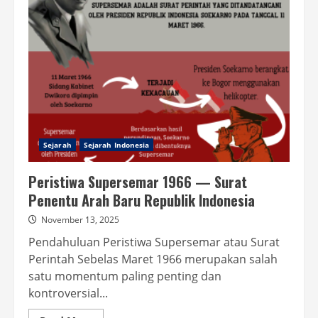
Sejarah
Sejarah Indonesia
Peristiwa Supersemar 1966 — Surat
Penentu Arah Baru Republik Indonesia
November 13, 2025
Pendahuluan Peristiwa Supersemar atau Surat
Perintah Sebelas Maret 1966 merupakan salah
satu momentum paling penting dan
kontroversial...