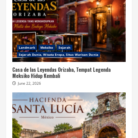
Landmark
Meksiko
Sejarah
Sejarah Dunia, Wisata Eropa, Situs Warisan Dunia
Casa de las Leyendas Orizaba, Tempat Legenda
Meksiko Hidup Kembali
June 22, 2026