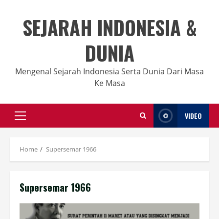
Skip
to
SEJARAH INDONESIA &
content
DUNIA
Mengenal Sejarah Indonesia Serta Dunia Dari Masa
Ke Masa
VIDEO
Primary
Menu
Home
Supersemar 1966
Supersemar 1966