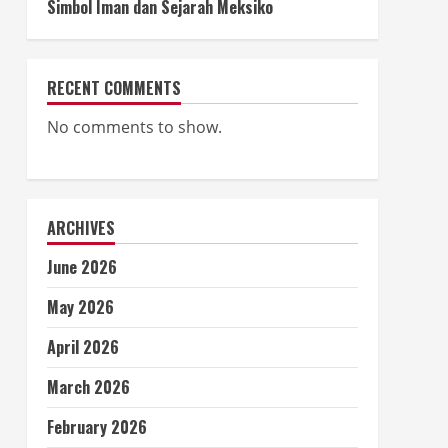
Simbol Iman dan Sejarah Meksiko
RECENT COMMENTS
No comments to show.
ARCHIVES
June 2026
May 2026
April 2026
March 2026
February 2026