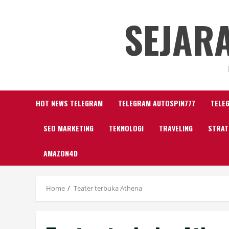
Skip
SEJAR
to
content
HOT NEWS TELEGRAM
TELEGRAM AUTOSPIN777
TELE
SEO MARKETING
TEKNOLOGI
TRAVELING
STRAT
AMAZON4D
Home
Teater terbuka Athena