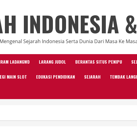
AH INDONESIA &
Mengenal Sejarah Indonesia Serta Dunia Dari Masa Ke Mas
GRAM LADANGWD
LARANG JUDOL
BERANTAS SITUS PENIPU
SE
EGI MAIN SLOT
EDUKASI PENDIDIKAN
SEJARAH
TEMBAK LANG