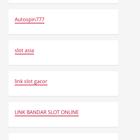
Autospin777
slot asia
link slot gacor
LINK BANDAR SLOT ONLINE