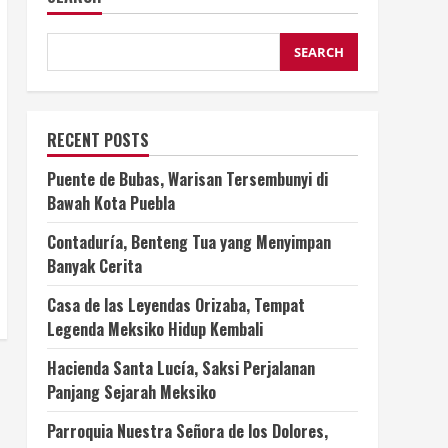
SEARCH
RECENT POSTS
Puente de Bubas, Warisan Tersembunyi di
Bawah Kota Puebla
Contaduría, Benteng Tua yang Menyimpan
Banyak Cerita
Casa de las Leyendas Orizaba, Tempat
Legenda Meksiko Hidup Kembali
Hacienda Santa Lucía, Saksi Perjalanan
Panjang Sejarah Meksiko
Parroquia Nuestra Señora de los Dolores,