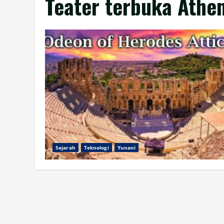
Teater terbuka Athe
Sejarah
Teknologi
Yunani