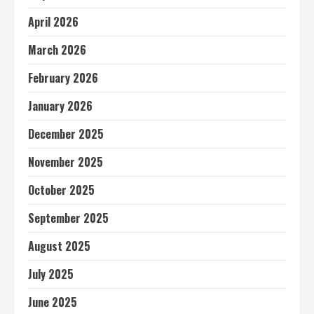
April 2026
March 2026
February 2026
January 2026
December 2025
November 2025
October 2025
September 2025
August 2025
July 2025
June 2025