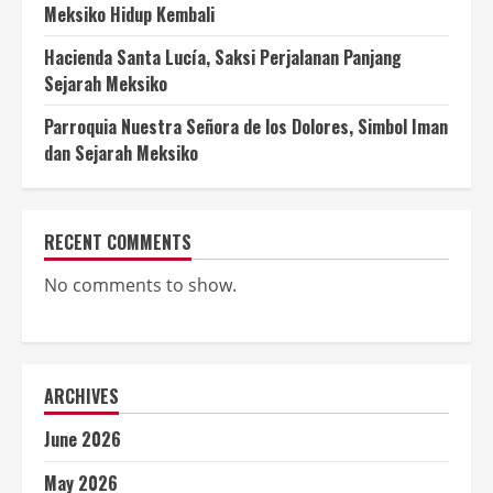
Meksiko Hidup Kembali
Hacienda Santa Lucía, Saksi Perjalanan Panjang
Sejarah Meksiko
Parroquia Nuestra Señora de los Dolores, Simbol Iman
dan Sejarah Meksiko
RECENT COMMENTS
No comments to show.
ARCHIVES
June 2026
May 2026