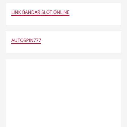
LINK BANDAR SLOT ONLINE
AUTOSPIN777