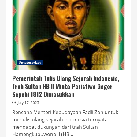
Uncategorized
Pemerintah Tulis Ulang Sejarah Indonesia,
Trah Sultan HB II Minta Peristiwa Geger
Sepehi 1812 Dimasukkan
July 17, 2025
Rencana Menteri Kebudayaan Fadli Zon untuk
menulis ulang sejarah Indonesia ternyata
mendapat dukungan dari trah Sultan
Hamengkubuwono II (HB...