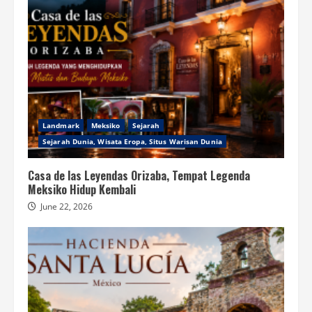
Landmark
Meksiko
Sejarah
Sejarah Dunia, Wisata Eropa, Situs Warisan Dunia
Casa de las Leyendas Orizaba, Tempat Legenda
Meksiko Hidup Kembali
June 22, 2026