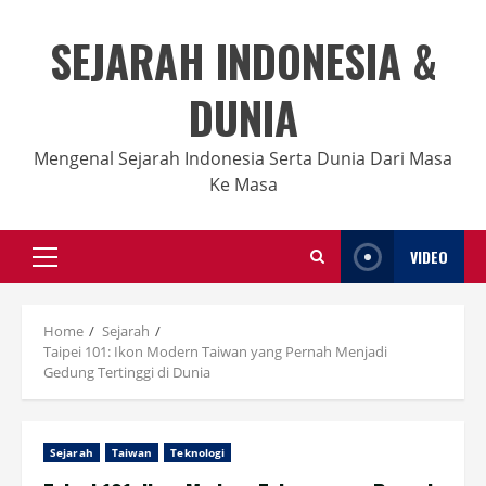
Skip
to
SEJARAH INDONESIA &
content
DUNIA
Mengenal Sejarah Indonesia Serta Dunia Dari Masa
Ke Masa
VIDEO
Primary
Menu
Home
Sejarah
Taipei 101: Ikon Modern Taiwan yang Pernah Menjadi
Gedung Tertinggi di Dunia
Sejarah
Taiwan
Teknologi