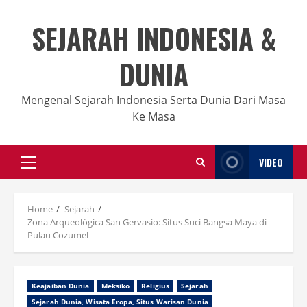
Skip
to
SEJARAH INDONESIA &
content
DUNIA
Mengenal Sejarah Indonesia Serta Dunia Dari Masa
Ke Masa
VIDEO
Primary
Menu
Home
Sejarah
Zona Arqueológica San Gervasio: Situs Suci Bangsa Maya di
Pulau Cozumel
Keajaiban Dunia
Meksiko
Religius
Sejarah
Sejarah Dunia, Wisata Eropa, Situs Warisan Dunia