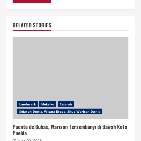
RELATED STORIES
Landmark
Meksiko
Sejarah
Sejarah Dunia, Wisata Eropa, Situs Warisan Dunia
Puente de Bubas, Warisan Tersembunyi di Bawah Kota
Puebla
June 23, 2026