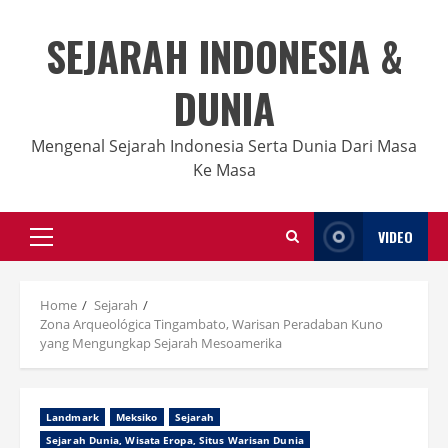
Skip
to
SEJARAH INDONESIA &
content
DUNIA
Mengenal Sejarah Indonesia Serta Dunia Dari Masa
Ke Masa
VIDEO
Primary
Menu
Home
Sejarah
Zona Arqueológica Tingambato, Warisan Peradaban Kuno
yang Mengungkap Sejarah Mesoamerika
Landmark
Meksiko
Sejarah
Sejarah Dunia, Wisata Eropa, Situs Warisan Dunia