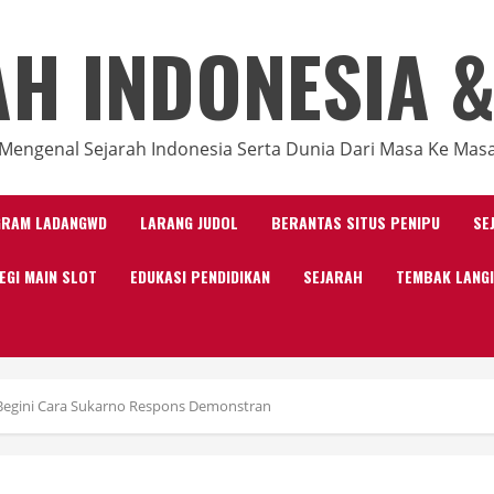
AH INDONESIA &
Mengenal Sejarah Indonesia Serta Dunia Dari Masa Ke Mas
GRAM LADANGWD
LARANG JUDOL
BERANTAS SITUS PENIPU
SE
EGI MAIN SLOT
EDUKASI PENDIDIKAN
SEJARAH
TEMBAK LANG
Begini Cara Sukarno Respons Demonstran