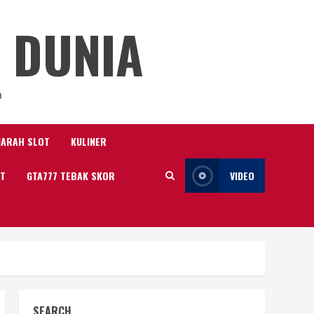
 DUNIA
a
JARAH SLOT
KULINER
IT
GTA777 TEBAK SKOR
VIDEO
SEARCH