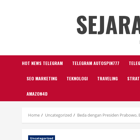
Skip
SEJAR
to
content
HOT NEWS TELEGRAM
TELEGRAM AUTOSPIN777
TELE
SEO MARKETING
TEKNOLOGI
TRAVELING
STRAT
AMAZON4D
Home
Uncategorized
Beda dengan Presiden Prabowo, 
Uncategorized