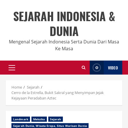
Skip
to
SEJARAH INDONESIA &
content
DUNIA
Mengenal Sejarah Indonesia Serta Dunia Dari Masa
Ke Masa
VIDEO
Primary
Menu
Home
Sejarah
Cerro de la Estrella, Bukit Sakral yang Menyimpan Jejak
Kejayaan Peradaban Aztec
Landmark
Meksiko
Sejarah
Sejarah Dunia, Wisata Eropa, Situs Warisan Dunia