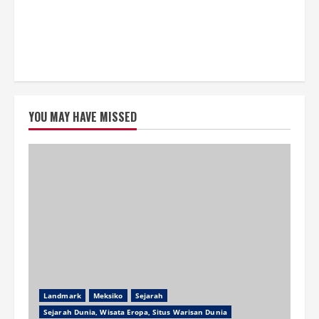
YOU MAY HAVE MISSED
Landmark
Meksiko
Sejarah
Sejarah Dunia, Wisata Eropa, Situs Warisan Dunia