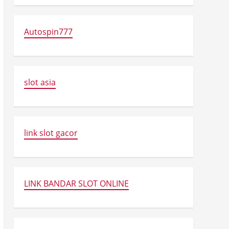
Autospin777
slot asia
link slot gacor
LINK BANDAR SLOT ONLINE