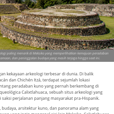
keologi paling menarik di Meksiko yang memperlihatkan kemajuan peradaban
amaan, dan peninggalan budaya yang masih terjaga hingga saat ini.
an kekayaan arkeologi terbesar di dunia. Di balik
uacán dan Chichén Itzá, terdapat sejumlah lokasi
tentang peradaban kuno yang pernah berkembang di
queológica Calixtlahuaca, sebuah situs arkeologi yang
i saksi perjalanan panjang masyarakat pra-Hispanik.
, budaya, arsitektur kuno, dan panorama alam yang