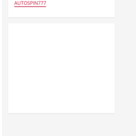
AUTOSPIN777