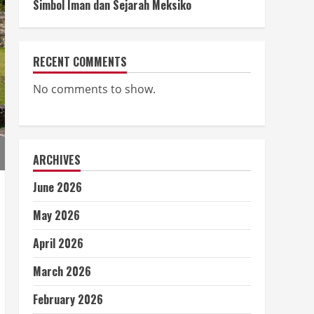
Simbol Iman dan Sejarah Meksiko
RECENT COMMENTS
No comments to show.
ARCHIVES
June 2026
May 2026
April 2026
March 2026
February 2026