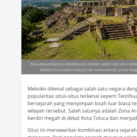
Zona Arqueológica Calixtlahuaca adalah salah satu situs ar
Matlatzinca melalui bangunan monumental, pusat keag
Meksiko dikenal sebagai salah satu negara deng
popularitas situs-situs terkenal seperti Teotih
bersejarah yang menyimpan kisah luar biasa 
wilayah tersebut. Salah satunya adalah Zona Ar
berdiri megah di dekat Kota Toluca dan menjad
Situs ini menawarkan kombinasi antara sejarah