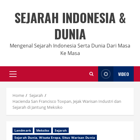
Skip
to
SEJARAH INDONESIA &
content
DUNIA
Mengenal Sejarah Indonesia Serta Dunia Dari Masa
Ke Masa
VIDEO
Primary
Menu
Home
Sejarah
Hacienda San Francisco Toxpan, Jejak Warisan Industri dan
Sejarah di Jantung Meksiko
Landmark
Meksiko
Sejarah
Sejarah Dunia, Wisata Eropa, Situs Warisan Dunia