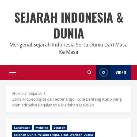
Skip
to
SEJARAH INDONESIA &
content
DUNIA
Mengenal Sejarah Indonesia Serta Dunia Dari Masa
Ke Masa
VIDEO
Primary
Menu
Home
Sejarah
Zona Arqueológica de Teotenango, Kota Benteng Kuno yang
Menjadi Saksi Perjalanan Peradaban Meksiko
Landmark
Meksiko
Sejarah
Sejarah Dunia, Wisata Eropa, Situs Warisan Dunia